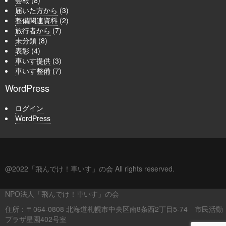
届いた方から
(3)
整備関連資料
(2)
旅行者から
(7)
未分類
(8)
表彰
(4)
車いす提供
(3)
車いす整備
(7)
WordPress
ログイン
WordPress
@2022「飛んでけ！車いす」の会 All rights reserved.
NPO法人「飛んでけ！車いす」の会
住所：〒064-0808 北海道札幌市中央区南8条西2丁目5-74 市民活動
プラザ星園402号室