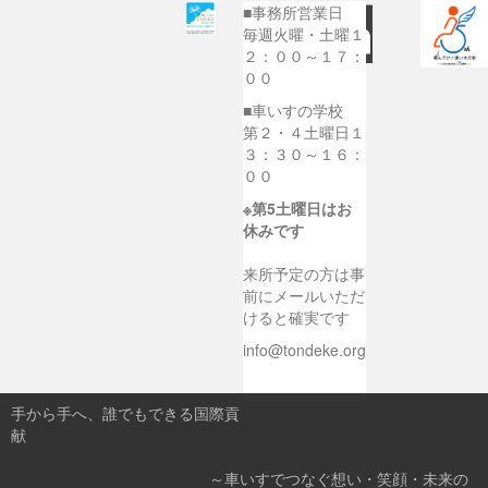
■事務所営業日
毎週火曜・土曜１
２：００～１７：
００
■車いすの学校
第２・４土曜日１
３：３０～１６：
００
※第5土曜日はお
休みです
来所予定の方は事
前にメールいただ
けると確実です
info@tondeke.org
手から手へ、誰でもできる国際貢
献
～車いすでつなぐ想い・笑顔・未来の