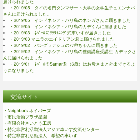
届けられました
・2019/05 タイの名門タンマサート大学の女学生チュエンナパ
さんに届けられました。
・2019/05 インドネシア・バリ島のネンガさんに届きました
・2019/05 インドネシア・バリ島のカデくんに届きました
・2019/03 ﾈﾊﾟｰﾙにﾘｸﾗｲﾆﾝｸﾞ式車いすが届きました
・2019/03 マニラのエイドリアン君に届けられました
・2019/02 バングラデシュのｱﾌﾘﾔちゃんに届きました
・2019/02 インドネシア・バリ島の整備講座受講生 カデックさ
んに届けられました
・2019/01 ﾈﾊﾟｰﾙのSamar君（6歳）はお母さまと外出できるよ
うになりました
交流サイト
・Neighbors ネイバーズ
・市民活動プラザ星園
・有限会社さいとう工房
・特定非営利活動法人アジア車いす交流センター
・特定非営利活動法人 希望の車いす