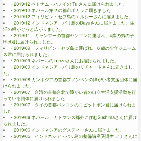
・2019/12 ベトナム・ハノイの Tu さんに届けられました。
・2019/12 ネパール第２の都市ポカラに届きました
・2019/12 フィリピン・セブ島のエルシーさんに届きました。
・2019/12 インドネシア・バリ島のDayuさんに届きました。生
活の幅がぐっと広がりました。
・2019/11 ミャンマーの首都ヤンゴンに運ばれ、4歳の男の子
Htet君に届けられました。
・2019/09 フィリピン・セブ島に運ばれ、６歳の少年ジェーム
ス君に届けられました。
・2019/09 ネパールのLeezaさんにお届けられました。
・2019/09 インドネシア・バリ島のリチャードさんに届きまし
た。
・2019/08 カンボジアの首都プノンペンの障がい者支援団体に届
けられました。
・2019/07 台湾の首都台北で障がい者の自立生活支援活動を行
っている団体に届けられました
・2019/07 タイの首都バンコクのニピットポン君に届けられま
した
・2019/06 ネパール、カトマンズ郊外に住むSushimaさんに届け
られました。
・2019/06 インドネシアのグスティーさんに届きました。
・2019/05 インドネシア・バリ島の整備講座受講生 アナさんに