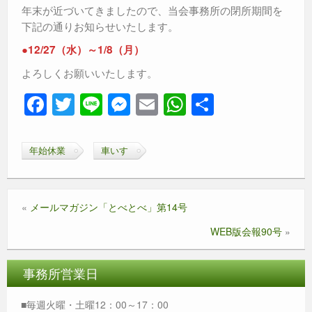
年末が近づいてきましたので、当会事務所の閉所期間を
下記の通りお知らせいたします。
●12/27（水）～1/8（月）
よろしくお願いいたします。
F
T
Li
M
E
W
共
a
wi
n
e
m
h
有
c
tt
e
ss
ail
at
年始休業
車いす
e
er
e
s
b
n
A
«
メールマガジン「とべとべ」第14号
o
g
p
o
er
p
WEB版会報90号
»
k
事務所営業日
■毎週火曜・土曜12：00～17：00