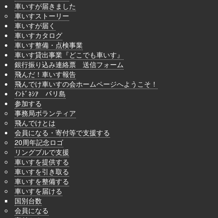
車いすが届きました
車いすストーリー
車いすが届く
車いすカタログ
車いす整備・点検事業
車いす貸出事業『どこでも車いす』
銀行振り込み連絡票 送信フォーム
飛んだ！車いす報告
飛んでけ車いすの会ホームページへようこそ！
ｲﾝﾄﾞﾈｼｱ バリ島
参加する
事務局ボランティア
飛んでけとは
会員になる・寄付等で支援する
20周年記念ロゴ
リングプルで支援
車いすを提供する
車いすを引き取る
車いすを整備する
車いすを届ける
国別台数
会員になる