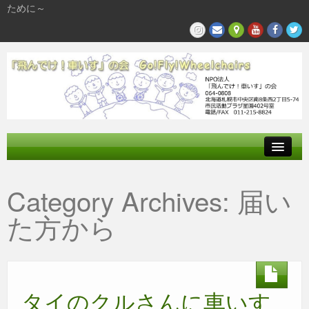
ために～
飛んでけとは
Category Archives:
届い
参加する
た方から
私たちの活動
タイのクルさんに車いす