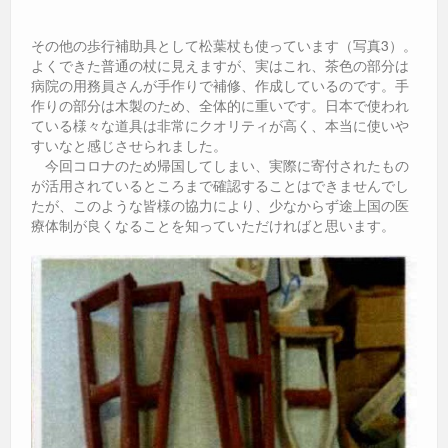
その他の歩行補助具として松葉杖も使っています（写真3）。
よくできた普通の杖に見えますが、実はこれ、茶色の部分は
病院の用務員さんが手作りで補修、作成しているのです。手
作りの部分は木製のため、全体的に重いです。日本で使われ
ている様々な道具は非常にクオリティが高く、本当に使いや
すいなと感じさせられました。
今回コロナのため帰国してしまい、実際に寄付されたもの
が活用されているところまで確認することはできませんでし
たが、このような皆様の協力により、少なからず途上国の医
療体制が良くなることを知っていただければと思います。