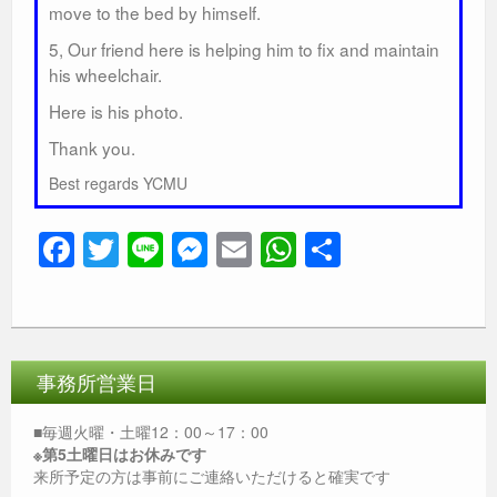
move to the bed by himself.
5, Our friend here is helping him to fix and maintain
his wheelchair.
Here is his photo.
Thank you.
Best regards YCMU
F
T
Li
M
E
W
共
a
wi
n
e
m
h
有
c
tt
e
ss
ail
at
e
er
e
s
b
n
A
事務所営業日
o
g
p
■毎週火曜・土曜12：00～17：00
o
er
p
※第5土曜日はお休みです
来所予定の方は事前にご連絡いただけると確実です