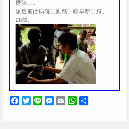
療法士。
派遣前は病院に勤務。岐阜県出身。
28歳。
F
T
Li
M
E
W
共
a
wi
n
e
m
h
有
c
tt
e
ss
ail
at
e
er
e
s