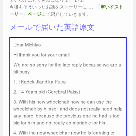
今後もそういったお話をストーリーにし、
「車いすスト
にて紹介していきます。
ーリー」ページ
メールで届いた英語原文
Dear Michiyo
Hi thank you for your email.
We are so sorry for the late reply because we are a
bit busy.
1. I Kadek Jiandika Putra
2. 14 Years old (Cerebral Palsy)
3. With his new wheelchair now he can use the
wheelchair by himself and does not really need help
any more, because the previous one he had is too
big for him and not really comfortable for him.
4. With the new wheelchair now he is learning to