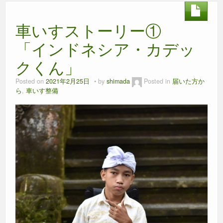
b
n
A
車いすストーリー①
o
g
p
o
er
p
「インドネシア・カデッ
k
クくん」
Posted on
2021年2月25日
by
shimada
Posted in
届いた方か
ら
,
車いす整備