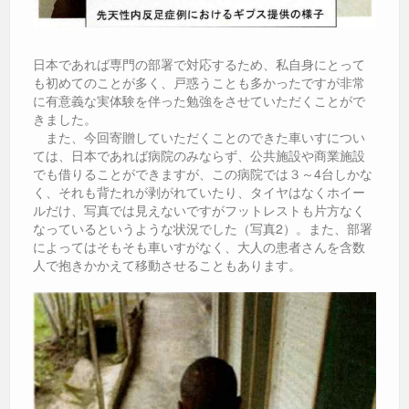
日本であれば専門の部署で対応するため、私自身にとって
も初めてのことが多く、戸惑うことも多かったですが非常
に有意義な実体験を伴った勉強をさせていただくことがで
きました。
また、今回寄贈していただくことのできた車いすについ
ては、日本であれば病院のみならず、公共施設や商業施設
でも借りることができますが、この病院では３～4台しかな
く、それも背たれが剥がれていたり、タイヤはなくホイー
ルだけ、写真では見えないですがフットレストも片方なく
なっているというような状況でした（写真2）。また、部署
によってはそもそも車いすがなく、大人の患者さんを含数
人で抱きかかえて移動させることもあります。