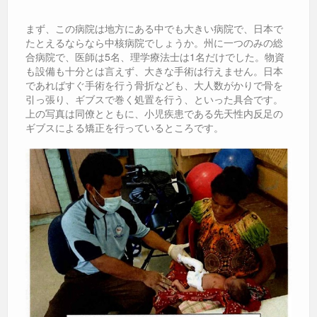
まず、この病院は地方にある中でも大きい病院で、日本で
たとえるならなら中核病院でしょうか。州に一つのみの総
合病院で、医師は5名、理学療法士は1名だけでした。物資
も設備も十分とは言えず、大きな手術は行えません。日本
であればすぐ手術を行う骨折なども、大人数がかりで骨を
引っ張り、ギブスで巻く処置を行う、といった具合です。
上の写真は同僚とともに、小児疾患である先天性内反足の
ギブスによる矯正を行っているところです。