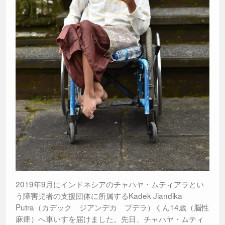
2019年9月にインドネシアのチャハヤ・ムティアラとい
う障害児者の支援団体に所属するKadek Jiandika
Putra（カデック ジアンデカ プデラ）くん14歳（脳性
麻痺）へ車いすを届けました。先日、チャハヤ・ムティ