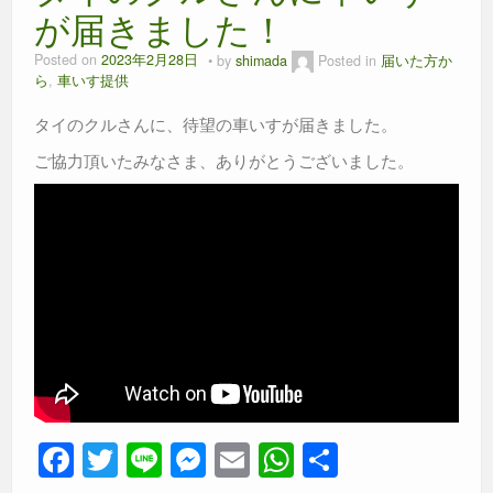
が届きました！
Posted on
2023年2月28日
by
shimada
Posted in
届いた方か
ら
,
車いす提供
タイのクルさんに、待望の車いすが届きました。
ご協力頂いたみなさま、ありがとうございました。
F
T
Li
M
E
W
共