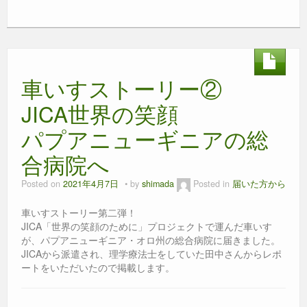
a
wi
n
e
m
h
有
c
tt
e
ss
ail
at
e
er
e
s
b
n
A
車いすストーリー②
o
g
p
o
er
p
JICA世界の笑顔
k
パプアニューギニアの総
合病院へ
Posted on
2021年4月7日
by
shimada
Posted in
届いた方から
車いすストーリー第二弾！
JICA「世界の笑顔のために」プロジェクトで運んだ車いす
が、パプアニューギニア・オロ州の総合病院に届きました。
JICAから派遣され、理学療法士をしていた田中さんからレポ
ートをいただいたので掲載します。