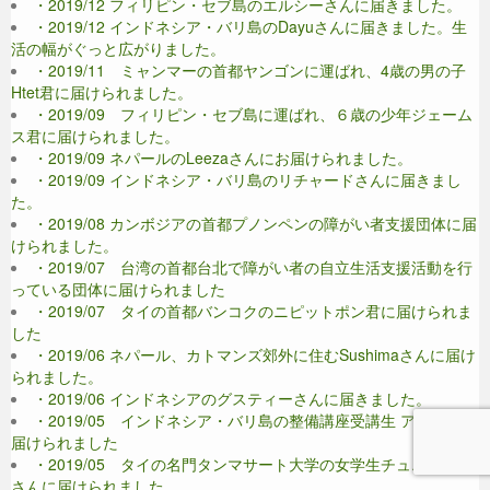
・2019/12 フィリピン・セブ島のエルシーさんに届きました。
・2019/12 インドネシア・バリ島のDayuさんに届きました。生
活の幅がぐっと広がりました。
・2019/11 ミャンマーの首都ヤンゴンに運ばれ、4歳の男の子
Htet君に届けられました。
・2019/09 フィリピン・セブ島に運ばれ、６歳の少年ジェーム
ス君に届けられました。
・2019/09 ネパールのLeezaさんにお届けられました。
・2019/09 インドネシア・バリ島のリチャードさんに届きまし
た。
・2019/08 カンボジアの首都プノンペンの障がい者支援団体に届
けられました。
・2019/07 台湾の首都台北で障がい者の自立生活支援活動を行
っている団体に届けられました
・2019/07 タイの首都バンコクのニピットポン君に届けられま
した
・2019/06 ネパール、カトマンズ郊外に住むSushimaさんに届け
られました。
・2019/06 インドネシアのグスティーさんに届きました。
・2019/05 インドネシア・バリ島の整備講座受講生 アナさんに
届けられました
・2019/05 タイの名門タンマサート大学の女学生チュエンナパ
さんに届けられました。