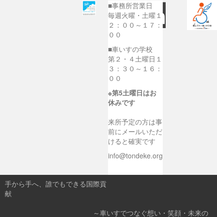
■事務所営業日
毎週火曜・土曜１
２：００～１７：
００
■車いすの学校
第２・４土曜日１
３：３０～１６：
００
※第5土曜日はお
休みです
来所予定の方は事
前にメールいただ
けると確実です
info@tondeke.org
手から手へ、誰でもできる国際貢
献
～車いすでつなぐ想い・笑顔・未来の