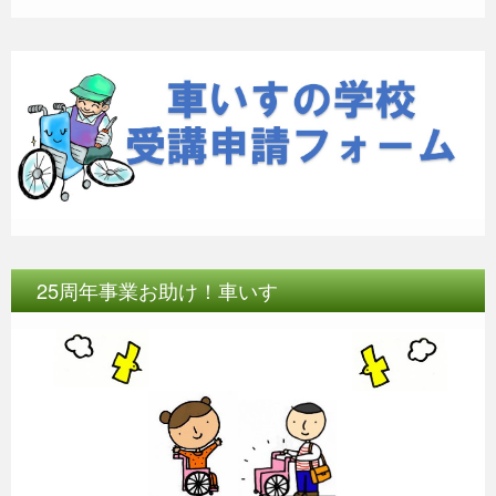
k
25周年事業お助け！車いす