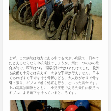
まず、この病院は地方にある中でも大きい病院で、日本で
たとえるならなら中核病院でしょうか。州に一つのみの総
合病院で、医師は5名、理学療法士は1名だけでした。物資
も設備も十分とは言えず、大きな手術は行えません。日本
であればすぐ手術を行う骨折なども、大人数がかりで骨を
引っ張り、ギブスで巻く処置を行う、といった具合です。
上の写真は同僚とともに、小児疾患である先天性内反足の
ギブスによる矯正を行っているところです。