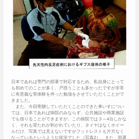
日本であれば専門の部署で対応するため、私自身にとって
も初めてのことが多く、戸惑うことも多かったですが非常
に有意義な実体験を伴った勉強をさせていただくことがで
きました。
また、今回寄贈していただくことのできた車いすについ
ては、日本であれば病院のみならず、公共施設や商業施設
でも借りることができますが、この病院では３～4台しかな
く、それも背たれが剥がれていたり、タイヤはなくホイー
ルだけ、写真では見えないですがフットレストも片方なく
なっているというような状況でした（写真2）。また、部署