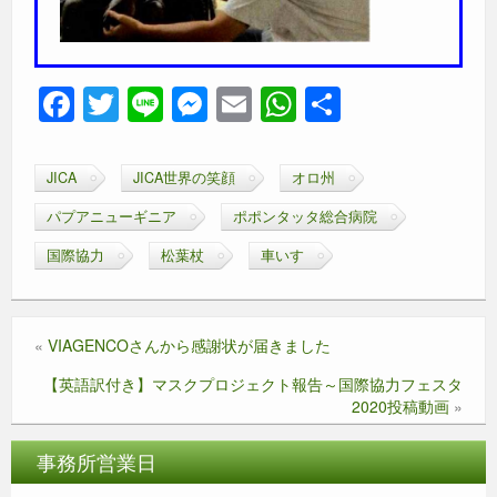
F
T
Li
M
E
W
共
a
wi
n
e
m
h
有
c
tt
e
ss
ail
at
JICA
JICA世界の笑顔
オロ州
e
er
e
s
パプアニューギニア
ポポンタッタ総合病院
b
n
A
国際協力
松葉杖
車いす
o
g
p
o
er
p
k
«
VIAGENCOさんから感謝状が届きました
【英語訳付き】マスクプロジェクト報告～国際協力フェスタ
2020投稿動画
»
事務所営業日