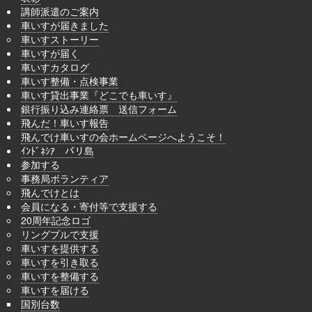
講師派遣のご案内
車いすが届きました
車いすストーリー
車いすが届く
車いすカタログ
車いす整備・点検事業
車いす貸出事業『どこでも車いす』
銀行振り込み連絡票 送信フォーム
飛んだ！車いす報告
飛んでけ車いすの会ホームページへようこそ！
ｲﾝﾄﾞﾈｼｱ バリ島
参加する
事務局ボランティア
飛んでけとは
会員になる・寄付等で支援する
20周年記念ロゴ
リングプルで支援
車いすを提供する
車いすを引き取る
車いすを整備する
車いすを届ける
国別台数