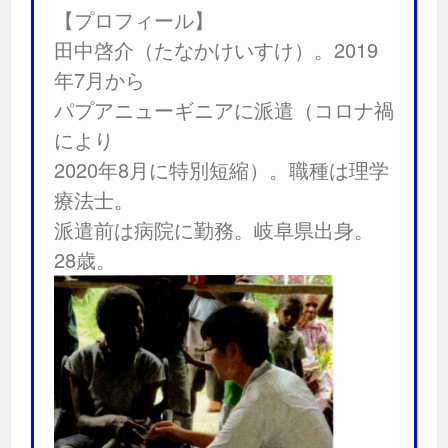
【プロフィール】
田中啓介（たなかけいすけ）。2019
年7月から
パプアニューギニアに派遣（コロナ禍
により
2020年8月に特別短縮）。職種は理学
療法士。
派遣前は病院に勤務。岐阜県出身。
28歳。