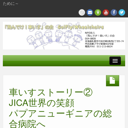
ために～
飛んでけとは
参加する
車いすストーリー②
私たちの活動
JICA世界の笑顔
パプアニューギニアの総
合病院へ