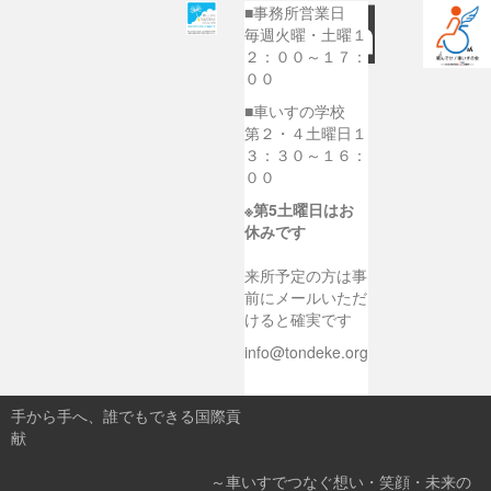
■事務所営業日
毎週火曜・土曜１
２：００～１７：
００
■車いすの学校
第２・４土曜日１
３：３０～１６：
００
※第5土曜日はお
休みです
来所予定の方は事
前にメールいただ
けると確実です
info@tondeke.org
手から手へ、誰でもできる国際貢
献
～車いすでつなぐ想い・笑顔・未来の