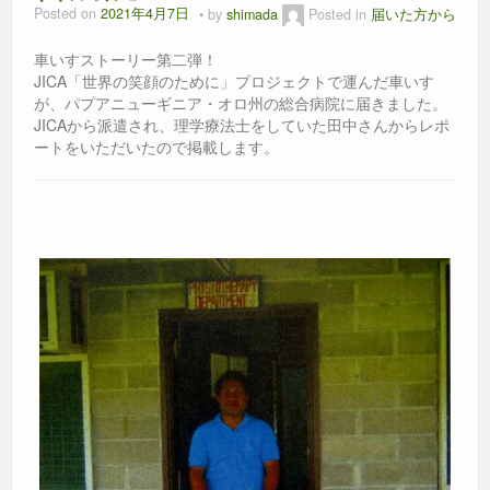
Posted on
2021年4月7日
by
shimada
Posted in
届いた方から
車いすストーリー第二弾！
JICA「世界の笑顔のために」プロジェクトで運んだ車いす
が、パプアニューギニア・オロ州の総合病院に届きました。
JICAから派遣され、理学療法士をしていた田中さんからレポ
ートをいただいたので掲載します。