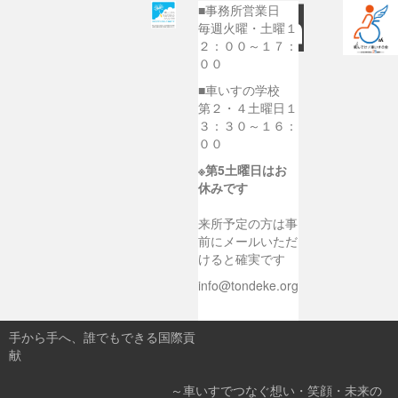
■事務所営業日
毎週火曜・土曜１
２：００～１７：
００
■車いすの学校
第２・４土曜日１
３：３０～１６：
００
※第5土曜日はお
休みです
来所予定の方は事
前にメールいただ
けると確実です
info@tondeke.org
手から手へ、誰でもできる国際貢
献
～車いすでつなぐ想い・笑顔・未来の