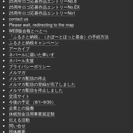
25周年ロゴ応募作品エントリーNo.8
25周年ロゴ応募作品エントリーNo.EX
25周年ロゴ応募作品エントリーNo1
contact us
Please wait, redirecting to the map
WEB版会報とべとべ
「ふるさと納税」（さぽーとほっと基金）の手続方法
ふるさと納税キャンペーン
アーカイブ
ネパールに届いた車いす
ネパール支援
プライバシーポリシー
メルマガ
メルマガ配信の停止
メルマガ配信の登録が完了しました
メルマガ配信を停止しました
交流サイト
今後の予定 （8/1~9/30）
企業との協働
休眠預金活用事業規定類
伝える活動
問い合せ
団体概要