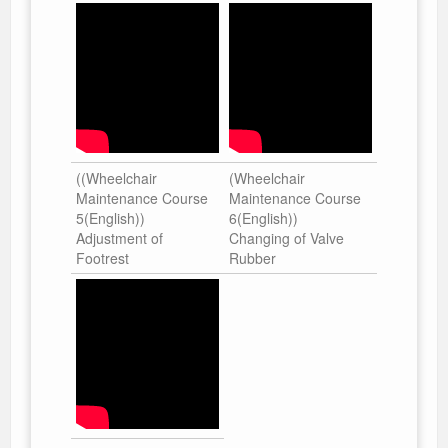
((Wheelchair
(Wheelchair
Maintenance Course
Maintenance Course
5(English))
6(English))
Adjustment of
Changing of Valve
Footrest
Rubber