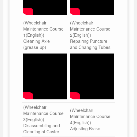
(Wheelchair
(Wheelchair
Maintenance Course
Maintenance Course
1(English))
2(English))
Cleaning Axle
Repairing Puncture
(grease-up)
and Changing Tubes
(Wheelchair
(Wheelchair
Maintenance Course
Maintenance Course
3(English))
4(English))
Disassembling and
Adjusting Brake
Cleaning of Caster