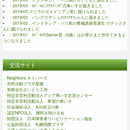
・2019/03 ﾈﾊﾟｰﾙにﾘｸﾗｲﾆﾝｸﾞ式車いすが届きました
・2019/03 マニラのエイドリアン君に届けられました
・2019/02 バングラデシュのｱﾌﾘﾔちゃんに届きました
・2019/02 インドネシア・バリ島の整備講座受講生 カデックさ
んに届けられました
・2019/01 ﾈﾊﾟｰﾙのSamar君（6歳）はお母さまと外出できるよ
うになりました
交流サイト
・Neighbors ネイバーズ
・市民活動プラザ星園
・有限会社さいとう工房
・特定非営利活動法人アジア車いす交流センター
・特定非営利活動法人 希望の車いす
・社会福祉法人 AJU自立の家
・認定NPO法人 難民を助ける会
・財団法人 日本障害者リハビリテーション協会
・公益財団法人 札幌国際プラザ