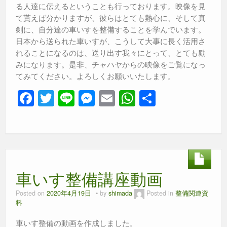
る人達に伝えるということも行っております。映像を見
て貰えば分かりますが、彼らはとても熱心に、そして真
剣に、自分達の車いすを整備することを学んでいます。
日本から送られた車いすが、こうして大事に長く活用さ
れることになるのは、送り出す我々にとって、とても励
みになります。是非、チャハヤからの映像をご覧になっ
てみてください。よろしくお願いいたします。
F
T
Li
M
E
W
共
a
wi
n
e
m
h
有
c
tt
e
ss
ail
at
e
er
e
s
b
n
A
車いす整備講座動画
o
g
p
o
er
p
Posted on
2020年4月19日
by
shimada
Posted in
整備関連資
料
k
車いす整備の動画を作成しました。