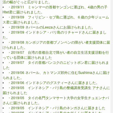
活の幅がぐっと広がりました。
・2019/11 ミャンマーの首都ヤンゴンに運ばれ、4歳の男の子
Htet君に届けられました。
・2019/09 フィリピン・セブ島に運ばれ、６歳の少年ジェーム
ス君に届けられました。
・2019/09 ネパールのLeezaさんにお届けられました。
・2019/09 インドネシア・バリ島のリチャードさんに届きまし
た。
・2019/08 カンボジアの首都プノンペンの障がい者支援団体に届
けられました。
・2019/07 台湾の首都台北で障がい者の自立生活支援活動を行
っている団体に届けられました
・2019/07 タイの首都バンコクのニピットポン君に届けられま
した
・2019/06 ネパール、カトマンズ郊外に住むSushimaさんに届け
られました。
・2019/06 インドネシアのグスティーさんに届きました。
・2019/05 インドネシア・バリ島の整備講座受講生 アナさんに
届けられました
・2019/05 タイの名門タンマサート大学の女学生チュエンナパ
さんに届けられました。
・2019/05 インドネシア・バリ島のネンガさんに届きました
・2019/05 インドネシア・バリ島のカデくんに届きました