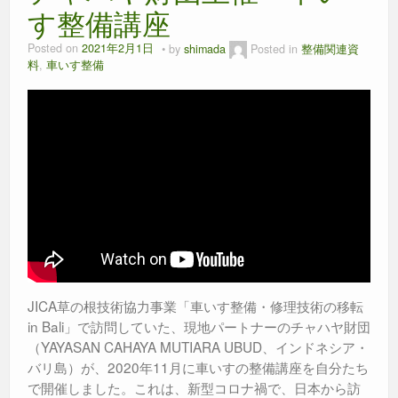
す整備講座
Posted on
2021年2月1日
by
shimada
Posted in
整備関連資
料
,
車いす整備
JICA草の根技術協力事業「車いす整備・修理技術の移転
in Bali」で訪問していた、現地パートナーのチャハヤ財団
（YAYASAN CAHAYA MUTIARA UBUD、インドネシア・
バリ島）が、2020年11月に車いすの整備講座を自分たち
で開催しました。これは、新型コロナ禍で、日本から訪