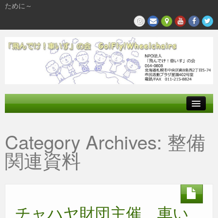
ために～
飛んでけとは
Category Archives:
整備
参加する
関連資料
私たちの活動
チャハヤ財団主催 車い