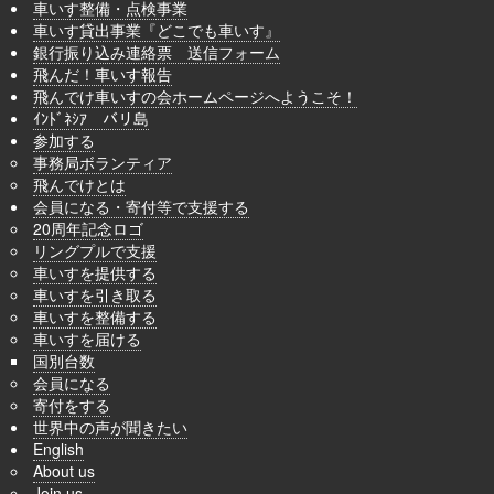
車いす整備・点検事業
車いす貸出事業『どこでも車いす』
銀行振り込み連絡票 送信フォーム
飛んだ！車いす報告
飛んでけ車いすの会ホームページへようこそ！
ｲﾝﾄﾞﾈｼｱ バリ島
参加する
事務局ボランティア
飛んでけとは
会員になる・寄付等で支援する
20周年記念ロゴ
リングプルで支援
車いすを提供する
車いすを引き取る
車いすを整備する
車いすを届ける
国別台数
会員になる
寄付をする
世界中の声が聞きたい
English
About us
Join us