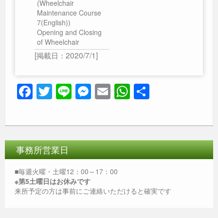
(Wheelchair
Maintenance Course
7(English))
Opening and Closing
of Wheelchair
[掲載日：2020/7/1]
F
T
Li
M
E
W
共
a
wi
n
e
m
h
有
c
tt
e
ss
ail
at
e
er
e
s
b
n
A
事務所営業日
o
g
p
■毎週火曜・土曜12：00～17：00
o
er
p
※第5土曜日はお休みです
来所予定の方は事前にご連絡いただけると確実です
k