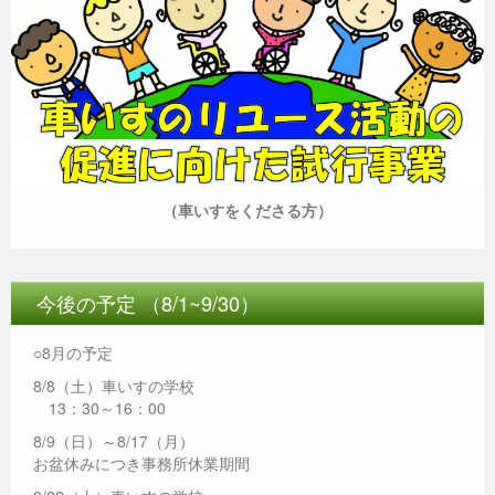
（車いすをくださる方）
今後の予定 （8/1~9/30）
○8月の予定
8/8（土）車いすの学校
13：30～16：00
8/9（日）～8/17（月）
お盆休みにつき事務所休業期間