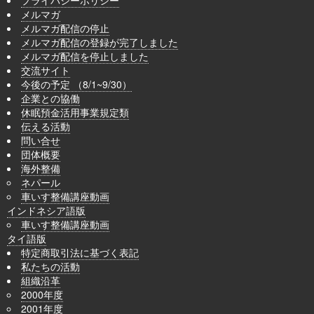
メルマガ
メルマガ配信の停止
メルマガ配信の登録が完了しました
メルマガ配信を停止しました
交流サイト
今後の予定 （8/1~9/30）
企業との協働
休眠預金活用事業規定類
伝える活動
問い合せ
団体概要
海外整備
ネパール
車いす整備講座動画
インドネシア語版
車いす整備講座動画
タイ語版
特定商取引法に基づく表記
私たちの活動
組織沿革
2000年度
2001年度