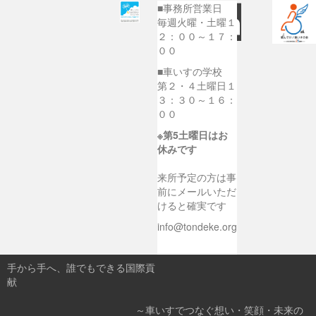
■事務所営業日
毎週火曜・土曜１
２：００～１７：
００
■車いすの学校
第２・４土曜日１
３：３０～１６：
００
※第5土曜日はお
休みです
来所予定の方は事
前にメールいただ
けると確実です
info@tondeke.org
手から手へ、誰でもできる国際貢
献
～車いすでつなぐ想い・笑顔・未来の