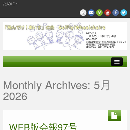
ために～
飛んでけとは
Monthly Archives:
5月
参加する
2026
私たちの活動
WEB版会報97号