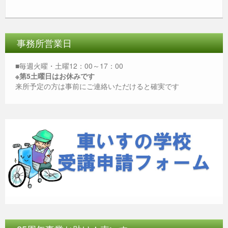
c
tt
e
ss
ail
at
e
er
e
s
b
n
A
事務所営業日
o
g
p
■毎週火曜・土曜12：00～17：00
o
er
p
※第5土曜日はお休みです
来所予定の方は事前にご連絡いただけると確実です
k