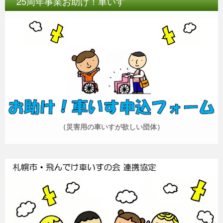
25周年事業お助け！車いす
（災害用の車いすが欲しい団体）