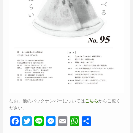
なお、他のバックナンバーについては
からご覧く
こちら
ださい。
F
T
Li
M
E
W
共
a
wi
n
e
m
h
有