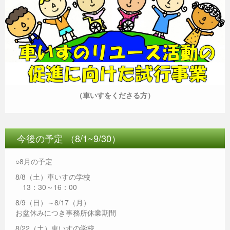
（車いすをくださる方）
今後の予定 （8/1~9/30）
○8月の予定
8/8（土）車いすの学校
13：30～16：00
8/9（日）～8/17（月）
お盆休みにつき事務所休業期間
8/22（土）車いすの学校