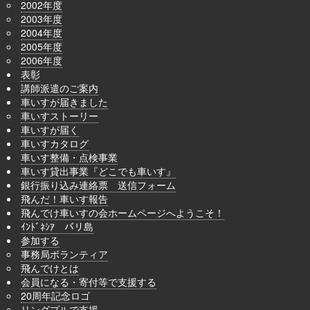
2002年度
2003年度
2004年度
2005年度
2006年度
表彰
講師派遣のご案内
車いすが届きました
車いすストーリー
車いすが届く
車いすカタログ
車いす整備・点検事業
車いす貸出事業『どこでも車いす』
銀行振り込み連絡票 送信フォーム
飛んだ！車いす報告
飛んでけ車いすの会ホームページへようこそ！
ｲﾝﾄﾞﾈｼｱ バリ島
参加する
事務局ボランティア
飛んでけとは
会員になる・寄付等で支援する
20周年記念ロゴ
リングプルで支援