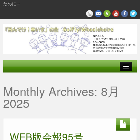
ために～
飛んでけとは
Monthly Archives:
8月
参加する
2025
私たちの活動
WEB版会報95号