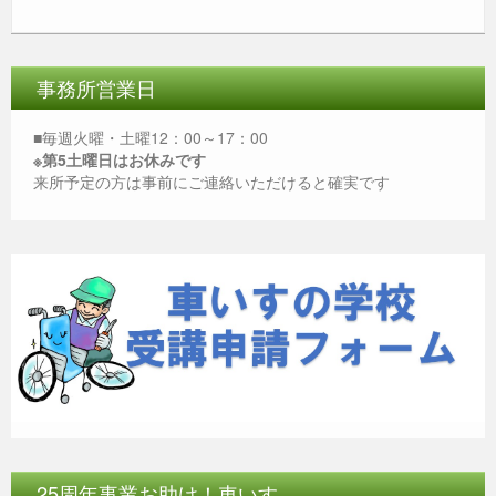
c
tt
e
ss
ail
at
e
er
e
s
b
n
A
事務所営業日
o
g
p
■毎週火曜・土曜12：00～17：00
o
er
p
※第5土曜日はお休みです
来所予定の方は事前にご連絡いただけると確実です
k
25周年事業お助け！車いす