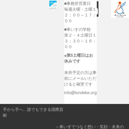
■事務所営業日
毎週火曜・土曜１
２：００～１７：
００
■車いすの学校
第２・４土曜日１
３：３０～１６：
００
※第5土曜日はお
休みです
来所予定の方は事
前にメールいただ
けると確実です
info@tondeke.org
手から手へ、誰でもできる国際貢
献
～車いすでつなぐ想い・笑顔・未来の