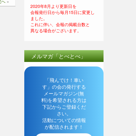
院へ
»
2020年8月より更新日を
会報発行日から毎月15日に変更し
ました。
これに伴い、会報の掲載台数と
異なる場合がございます。
メルマガ「とべとべ」
「飛んでけ！車い
す」の会の発行する
メールマガジン(無
料)を希望される方は
下記からご登録くだ
さい。
活動についての情報
が配信されます！