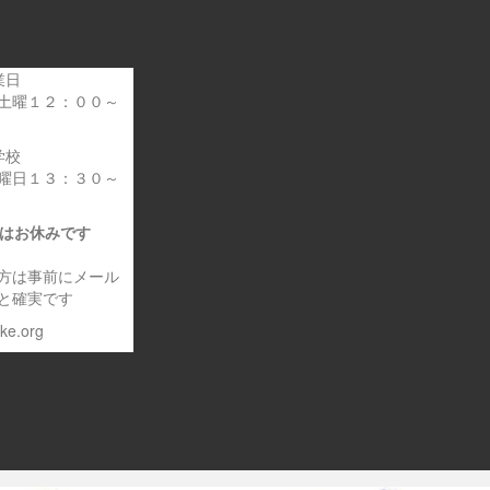
業日
土曜１２：００～
学校
曜日１３：３０～
日はお休みです
方は事前にメール
と確実です
eke.org
～車いす