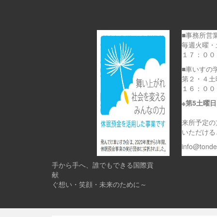
■事務所営
毎週火曜・
１７：００
■車いすの
第２・４土
１６：００
※第5土曜
来所予定の
いただける
info@tond
手から手へ、誰でもできる国際貢
献 
ぐ想い・笑顔・未来のために～