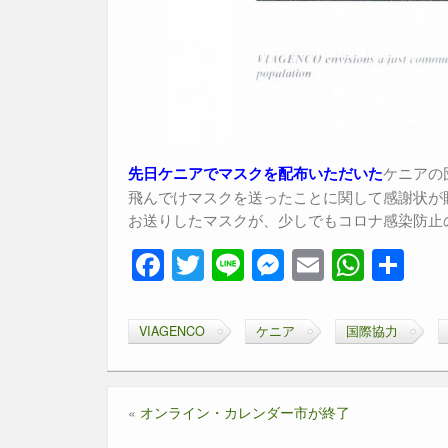
ケニアの
先日ケニアでマスクを配布いただいた
飛んでけマスクを送ったことに関して感謝状が
お送りしたマスクが、少しでもコロナ感染防止
F
T
Li
M
E
W
共
a
wi
n
e
m
h
有
c
tt
e
ss
ail
at
VIAGENCO
ケニア
国際協力
e
er
e
s
b
n
A
«
オンライン・カレンダー市が終了
o
g
p