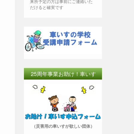
来所予定の方は事前にご連絡いた
だけると確実です
25周年事業お助け！車いす
（災害用の車いすが欲しい団体）