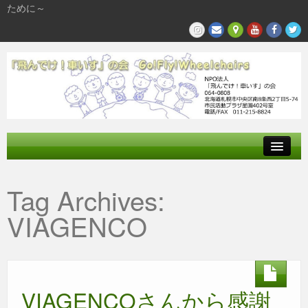
ために～
飛んでけとは
Tag Archives:
参加する
VIAGENCO
私たちの活動
VIAGENCOさんから感謝