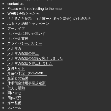
contact us
Please wait, redirecting to the map
WEB版会報とべとべ
「ふるさと納税」（さぽーとほっと基金）の手続方法
ふるさと納税キャンペーン
アーカイブ
ネパールに届いた車いす
ネパール支援
プライバシーポリシー
メルマガ
メルマガ配信の停止
メルマガ配信の登録が完了しました
メルマガ配信を停止しました
交流サイト
今後の予定 （8/1~9/30）
企業との協働
休眠預金活用事業規定類
伝える活動
問い合せ
団体概要
海外整備
ネパール