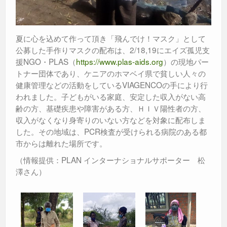
夏に心を込めて作って頂き「飛んでけ！マスク」として
公募した手作りマスクの配布は、2/18,19にエイズ孤児支
援NGO・PLAS（
https://www.plas-aids.org
）の現地パー
トナー団体であり、ケニアのホマベイ県で貧しい人々の
健康管理などの活動をしているVIAGENCOの手により行
われました。子どもがいる家庭、安定した収入がない高
齢の方、基礎疾患や障害がある方、ＨＩＶ陽性者の方、
収入がなくなり身寄りのいない方などを対象に配布しま
した。その地域は、PCR検査が受けられる病院のある都
市からは離れた場所です。
（情報提供：PLAN インターナショナルサポーター 松
澤さん）