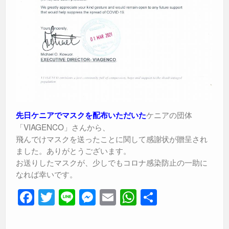
ケニアの団体
先日ケニアでマスクを配布いただいた
「VIAGENCO」さんから、
飛んでけマスクを送ったことに関して感謝状が贈呈され
ました。ありがとうございます。
お送りしたマスクが、少しでもコロナ感染防止の一助に
なれば幸いです。
F
T
Li
M
E
W
共
a
wi
n
e
m
h
有