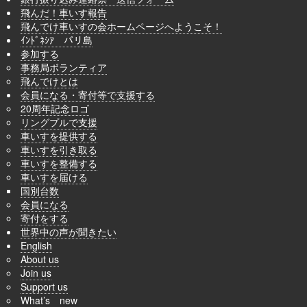
飛んだ！車いす報告
飛んでけ車いすの会ホームページへようこそ！
ｲﾝﾄﾞﾈｼｱ バリ島
参加する
事務局ボランティア
飛んでけとは
会員になる・寄付等で支援する
20周年記念ロゴ
リングプルで支援
車いすを提供する
車いすを引き取る
車いすを整備する
車いすを届ける
国別台数
会員になる
寄付をする
世界中の声が聞きたい
English
About us
Join us
Support us
What’s new