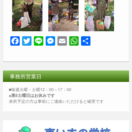
F
T
Li
M
E
W
共
a
wi
n
e
m
h
有
c
tt
e
ss
ail
at
e
er
e
s
b
n
A
事務所営業日
o
g
p
■毎週火曜・土曜12：00～17：00
o
er
p
※第5土曜日はお休みです
来所予定の方は事前にご連絡いただけると確実です
k