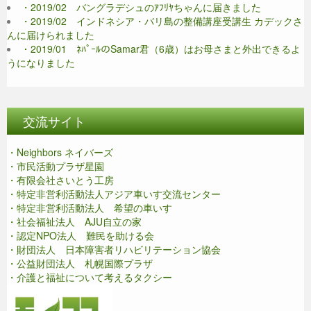
・2019/02 バングラデシュのｱﾌﾘﾔちゃんに届きました
・2019/02 インドネシア・バリ島の整備講座受講生 カデックさ
んに届けられました
・2019/01 ﾈﾊﾟｰﾙのSamar君（6歳）はお母さまと外出できるよ
うになりました
交流サイト
・Neighbors ネイバーズ
・市民活動プラザ星園
・有限会社さいとう工房
・特定非営利活動法人アジア車いす交流センター
・特定非営利活動法人 希望の車いす
・社会福祉法人 AJU自立の家
・認定NPO法人 難民を助ける会
・財団法人 日本障害者リハビリテーション協会
・公益財団法人 札幌国際プラザ
・介護と福祉について考えるタクシー