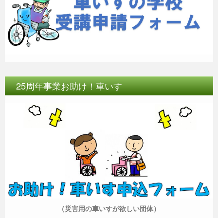
25周年事業お助け！車いす
（災害用の車いすが欲しい団体）