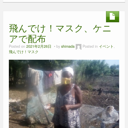
c
tt
e
ss
ail
at
e
er
e
s
b
n
A
飛んでけ！マスク、ケニ
o
g
p
o
er
p
アで配布
k
Posted on
2021年2月26日
by
shimada
Posted in
イベント
,
飛んでけ！マスク