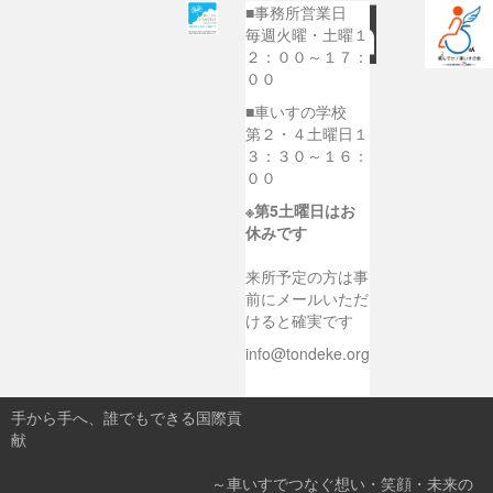
■事務所営業日
毎週火曜・土曜１
２：００～１７：
００
■車いすの学校
第２・４土曜日１
３：３０～１６：
００
※第5土曜日はお
休みです
来所予定の方は事
前にメールいただ
けると確実です
info@tondeke.org
手から手へ、誰でもできる国際貢
献
～車いすでつなぐ想い・笑顔・未来の