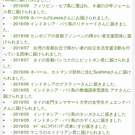
・2019/09 フィリピン・セブ島に運ばれ、６歳の少年ジェーム
ス君に届けられました。
・2019/09 ネパールのLeezaさんにお届けられました。
・2019/09 インドネシア・バリ島のリチャードさんに届きまし
た。
・2019/08 カンボジアの首都プノンペンの障がい者支援団体に届
けられました。
・2019/07 台湾の首都台北で障がい者の自立生活支援活動を行
っている団体に届けられました
・2019/07 タイの首都バンコクのニピットポン君に届けられま
した
・2019/06 ネパール、カトマンズ郊外に住むSushimaさんに届け
られました。
・2019/06 インドネシアのグスティーさんに届きました。
・2019/05 インドネシア・バリ島の整備講座受講生 アナさんに
届けられました
・2019/05 タイの名門タンマサート大学の女学生チュエンナパ
さんに届けられました。
・2019/05 インドネシア・バリ島のネンガさんに届きました
・2019/05 インドネシア・バリ島のカデくんに届きました
・2019/03 ﾈﾊﾟｰﾙにﾘｸﾗｲﾆﾝｸﾞ式車いすが届きました
・2019/03 マニラのエイドリアン君に届けられました