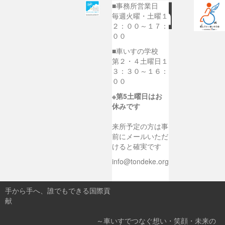
■事務所営業日
毎週火曜・土曜１
２：００～１７：
００
■車いすの学校
第２・４土曜日１
３：３０～１６：
００
※第5土曜日はお
休みです
来所予定の方は事
前にメールいただ
けると確実です
info@tondeke.org
手から手へ、誰でもできる国際貢
献
～車いすでつなぐ想い・笑顔・未来の