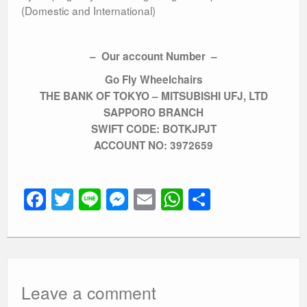
(Domestic and International)
– Our account Number –
Go Fly Wheelchairs
THE BANK OF TOKYO – MITSUBISHI UFJ, LTD
SAPPORO BRANCH
SWIFT CODE: BOTKJPJT
ACCOUNT NO: 3972659
F
T
Li
M
E
W
共
a
wi
n
e
m
h
有
c
tt
e
ss
ail
at
e
er
e
s
b
n
A
Leave a comment