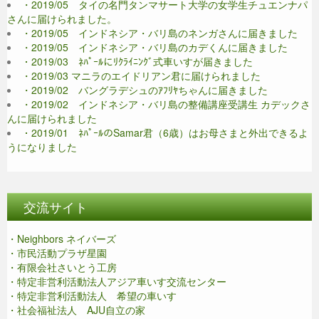
・2019/05 タイの名門タンマサート大学の女学生チュエンナパ
さんに届けられました。
・2019/05 インドネシア・バリ島のネンガさんに届きました
・2019/05 インドネシア・バリ島のカデくんに届きました
・2019/03 ﾈﾊﾟｰﾙにﾘｸﾗｲﾆﾝｸﾞ式車いすが届きました
・2019/03 マニラのエイドリアン君に届けられました
・2019/02 バングラデシュのｱﾌﾘﾔちゃんに届きました
・2019/02 インドネシア・バリ島の整備講座受講生 カデックさ
んに届けられました
・2019/01 ﾈﾊﾟｰﾙのSamar君（6歳）はお母さまと外出できるよ
うになりました
交流サイト
・Neighbors ネイバーズ
・市民活動プラザ星園
・有限会社さいとう工房
・特定非営利活動法人アジア車いす交流センター
・特定非営利活動法人 希望の車いす
・社会福祉法人 AJU自立の家