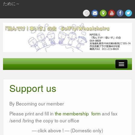
ために～
飛んでけとは
Support us
参加する
私たちの活動
By Becoming our member
Please print and fill in
the membership form
and fax
/send /bring the copy to our office
— click above ! — (Domestic only)