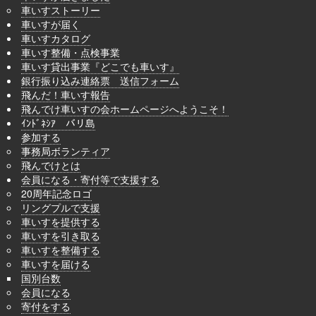
車いすストーリー
車いすが届く
車いすカタログ
車いす整備・点検事業
車いす貸出事業『どこでも車いす』
銀行振り込み連絡票 送信フォーム
飛んだ！車いす報告
飛んでけ車いすの会ホームページへようこそ！
ｲﾝﾄﾞﾈｼｱ バリ島
参加する
事務局ボランティア
飛んでけとは
会員になる・寄付等で支援する
20周年記念ロゴ
リングプルで支援
車いすを提供する
車いすを引き取る
車いすを整備する
車いすを届ける
国別台数
会員になる
寄付をする