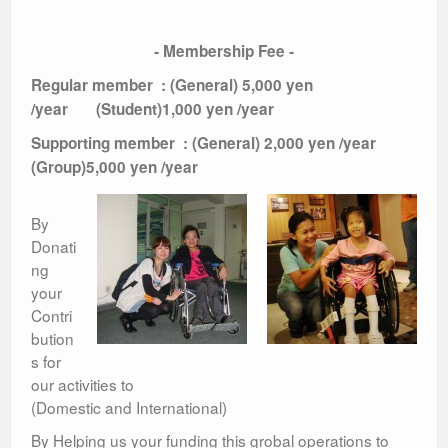
‐ Membership Fee ‐
Regular member : (General) 5,000 yen
/year (Student)1,000 yen /year
Supporting member : (General) 2,000 yen /year
(Group)5,000 yen /year
By
Donati
ng
your
Contri
bution
s for
our activities to
(Domestic and International)
By Helping us your funding this grobal operations to