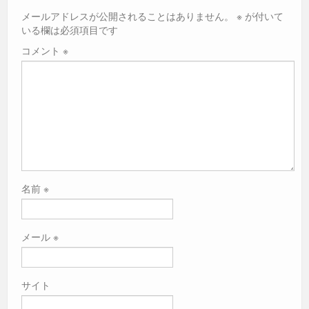
o
g
p
o
er
p
メールアドレスが公開されることはありません。
※
が付いて
いる欄は必須項目です
k
コメント
※
名前
※
メール
※
サイト