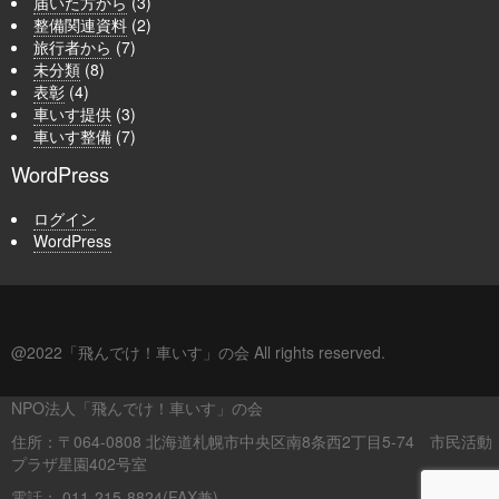
届いた方から
(3)
整備関連資料
(2)
旅行者から
(7)
未分類
(8)
表彰
(4)
車いす提供
(3)
車いす整備
(7)
WordPress
ログイン
WordPress
@2022「飛んでけ！車いす」の会 All rights reserved.
NPO法人「飛んでけ！車いす」の会
住所：〒064-0808 北海道札幌市中央区南8条西2丁目5-74 市民活動
プラザ星園402号室
電話： 011-215-8824(FAX兼)