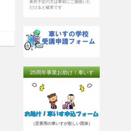
来所予定の方は事前にご連絡いた
だけると確実です
25周年事業お助け！車いす
（災害用の車いすが欲しい団体）