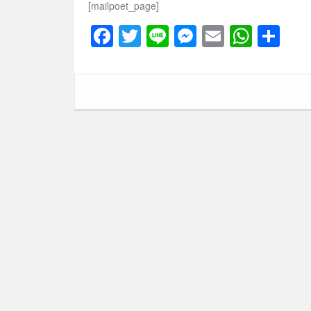
[mailpoet_page]
F
T
Li
M
E
W
共
a
wi
n
e
m
h
有
c
tt
e
ss
ail
at
e
er
e
s
b
n
A
o
g
p
o
er
p
k