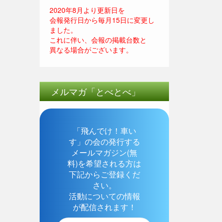
2020年8月より更新日を
会報発行日から毎月15日に変更し
ました。
これに伴い、会報の掲載台数と
異なる場合がございます。
メルマガ「とべとべ」
「飛んでけ！車い
す」の会の発行する
メールマガジン(無
料)を希望される方は
下記からご登録くだ
さい。
活動についての情報
が配信されます！