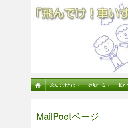
飛んでけとは
参加する
私た
MailPoetページ