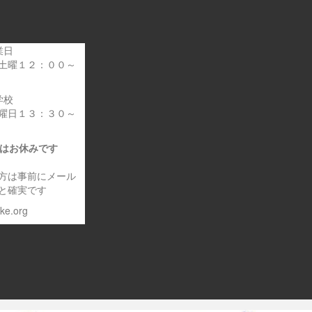
業日
土曜１２：００～
学校
曜日１３：３０～
日はお休みです
方は事前にメール
と確実です
eke.org
～車いす