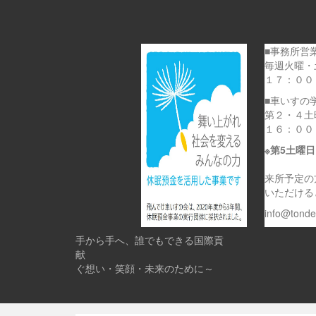
■事務所営
毎週火曜・
１７：００
■車いすの
第２・４土
１６：００
※第5土曜
来所予定の
いただける
info@tond
手から手へ、誰でもできる国際貢
献 
ぐ想い・笑顔・未来のために～