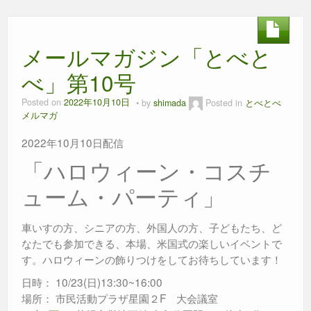
e
er
e
s
b
n
A
メールマガジン「とべと
o
g
p
o
er
p
べ」第10号
k
Posted on
2022年10月10日
by
shimada
Posted in
とべとべ
メルマガ
2022年10月10日配信
「ハロウィーン・コスチ
ューム・パーティ」
車いすの方、シニアの方、外国人の方、子どもたち、ど
なたでも参加できる、本場、米国式の楽しいイベントで
す。ハロウィーンの飾りつけをしてお待ちしています！
日時： 10/23(日)13:30~16:00
場所： 市民活動プラザ星園２F 大会議室