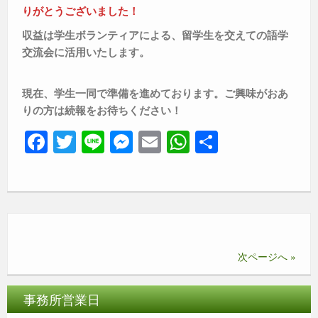
りがとうございました！
収益は学生ボランティアによる、留学生を交えての語学
交流会に活用いたします。
現在、学生一同で準備を進めております。ご興味がおあ
りの方は続報をお待ちください！
F
T
Li
M
E
W
共
a
wi
n
e
m
h
有
c
tt
e
ss
ail
at
e
er
e
s
b
n
A
o
g
p
次ページへ »
o
er
p
k
事務所営業日