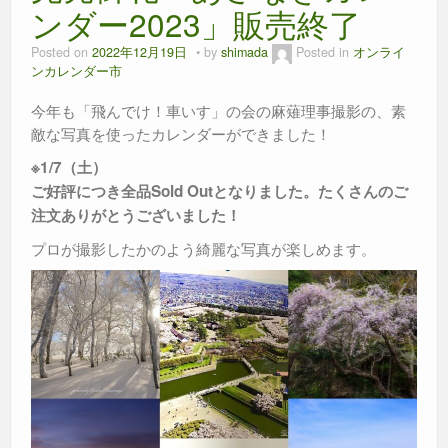
o
er
p
ンダー2023」販売終了
k
Posted on
2022年12月19日
by
shimada
Posted in
オンライ
ンカレンダー市
今年も「飛んでけ！車いす」の会の麻薙理事撮影の、素
敵な写真を使ったカレンダーができました！
※1/7（土）
ご好評につき全品Sold Outとなりました。たくさんのご
注文ありがとうございました！
プロが撮影したかのよう綺麗な写真が楽しめます。