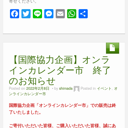
寄せください。
F
T
Li
M
E
W
共
a
wi
n
e
m
h
有
c
tt
e
ss
ail
at
e
er
e
s
b
n
A
【国際協力企画】オンラ
o
g
p
o
er
p
インカレンダー市 終了
k
のお知らせ
Posted on
2022年2月8日
by
shimada
Posted in
イベント
,
オ
ンラインカレンダー市
国際協力企画「オンラインカレンダー市」での販売は終
了いたしました。
ご寄付いただいた皆様、ご購入いただいた皆様、誠にあ