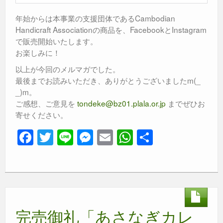
年始からは本事業の支援団体であるCambodian
Handicraft Associationの商品を、FacebookとInstagram
で販売開始いたします。
お楽しみに！
以上が今回のメルマガでした。
最後までお読みいただき、ありがとうございましたm(_
_)m。
ご感想、ご意見を
tondeke@bz01.plala.or.jp
までぜひお
寄せください。
F
T
Li
M
E
W
共
a
wi
n
e
m
h
有
c
tt
e
ss
ail
at
e
er
e
s
b
n
A
完売御礼「あさなぎカレ
o
g
p