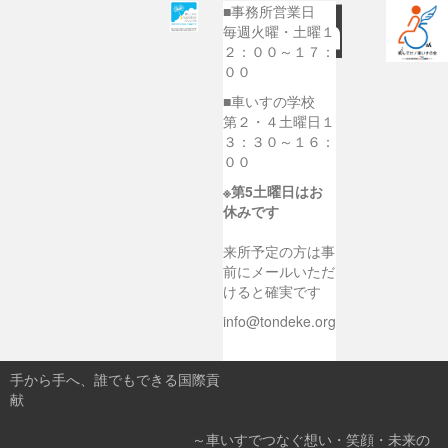
■事務所営業日
毎週火曜・土曜１
２：００～１７：
００
■車いすの学校
第２・４土曜日１
３：３０～１６：
００
※第5土曜日はお
休みです
来所予定の方は事
前にメールいただ
けると確実です
info@tondeke.org
手から手へ、誰でもできる国際貢
献
～車いすでつなぐ想い・笑顔・未来の