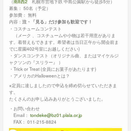
（
南8西2
札幌市営地下鉄 中島公園駅から徒歩5分）
募集： 50名（予定）
参加費： 無料
内容：
注・「見る」だけ参加も歓迎です！
・コスチュームコンテスト
（メーク 、コスチュームや小物は若干用意がありま
す。着替えもできます。希望者は当日正午から開会前ま
でに星園402号室にお越しください)
・ダンスコンテスト（オリジナル曲、またはマイケルジ
ャクソンの『スリラー』 ）
・Trick or Treat (全員にお菓子があたります)
・アメリカのHalloweenとは？
※定員に達しましたので申込を締め切らせていただきま
す。
たくさんのお申し込みありがとうございました。
・お問い合わせ
Email：
tondeke@bz01.plala.or.jp
FAX： 011-215-8824