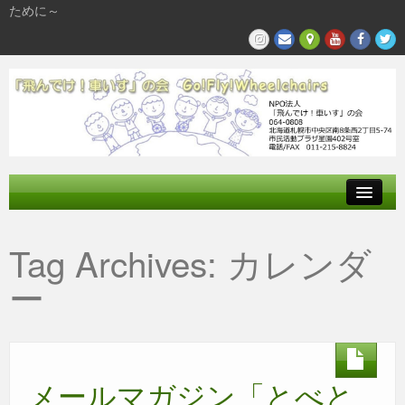
ために～
飛んでけとは
Tag Archives:
カレンダ
参加する
ー
私たちの活動
メールマガジン「とべと