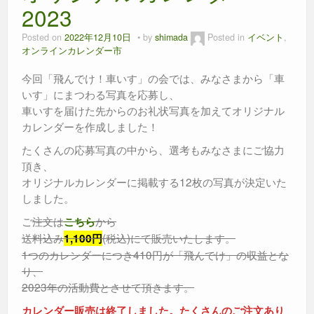
k
2023
Posted on
2022年12月10日
by
shimada
Posted in
イベント
,
オンラインカレンダー市
今回「飛んでけ！車いす」の会では、みなさまから「車
いす」にまつわる写真を応募し、
車いすを届けた先からのお礼状写真を加えてオリジナル
カレンダーを作成しました！
たくさんの応募写真の中から、選考もみなさまにご協力
頂き、
オリジナルカレンダーに掲載する12枚の写真が決定いた
しました。
ご
注文は
から
こちら
送料込み
(税込)にて販売いたします。
1,100円
1つのカレンダーにつき410円が「飛んでけ」の収益とな
り、
2023年の活動費とさせて頂きます。
カレンダー販売は終了しました。たくさんのご注文あり