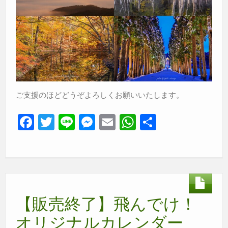
ご支援のほどどうぞよろしくお願いいたします。
F
T
Li
M
E
W
共
a
wi
n
e
m
h
有
c
tt
e
ss
ail
at
e
er
e
s
b
n
A
【販売終了】飛んでけ！
o
g
p
o
er
p
オリジナルカレンダー