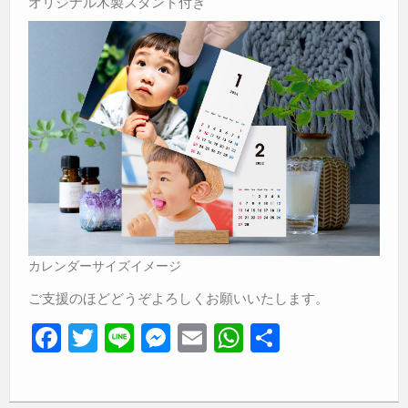
オリジナル木製スタンド付き
カレンダーサイズイメージ
ご支援のほどどうぞよろしくお願いいたします。
F
T
Li
M
E
W
共
a
wi
n
e
m
h
有
c
tt
e
ss
ail
at