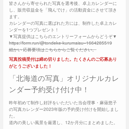
皆さんから寄せられた写真を選考後、卓上カレンダーに
し、販売収益金を「飛んでけ」の活動資金にさせて頂き
ます。
カレンダーの写真に選ばれた方には、制作した卓上カレ
ンダーを1つプレゼント！
▼写真提供はこちらのエントリーフォームからどうぞ▼
https://form.run/@tondeke-kurumaisu–1664285519
細かい 応募要項はこちらからご覧ください。
写真投稿受付は締め切りました。たくさんのご応募あり
がとうございました！
「北海道の写真」オリジナルカレ
ンダー予約受け付け中！
昨年初めて制作し好評をいただいた当会理事・麻薙悠子
の写真カレンダー2023年版の予約受け付けを開始しまし
た。
道内の美しい風景を厳選し、12か月分にまとめました。