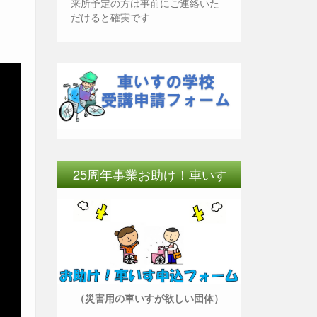
来所予定の方は事前にご連絡いた
だけると確実です
25周年事業お助け！車いす
（災害用の車いすが欲しい団体）