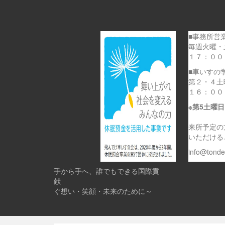
■事務所営
毎週火曜・
１７：００
■車いすの
第２・４土
１６：００
※第5土曜
来所予定の
いただける
info@tond
手から手へ、誰でもできる国際貢
献 
ぐ想い・笑顔・未来のために～