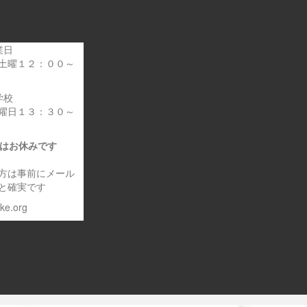
業日
土曜１２：００～
学校
曜日１３：３０～
日はお休みです
方は事前にメール
と確実です
eke.org
～車いす