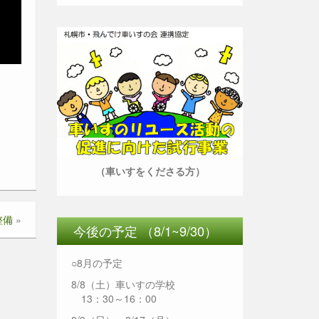
（車いすをくださる方）
整備
»
今後の予定 （8/1~9/30）
○8月の予定
8/8（土）車いすの学校
13：30～16：00