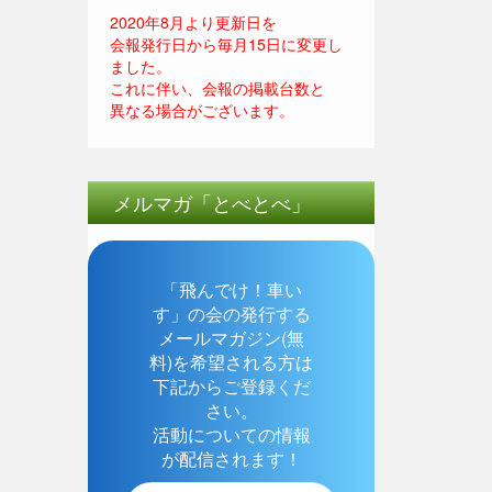
2020年8月より更新日を
会報発行日から毎月15日に変更し
ました。
これに伴い、会報の掲載台数と
異なる場合がございます。
メルマガ「とべとべ」
「飛んでけ！車い
す」の会の発行する
メールマガジン(無
料)を希望される方は
下記からご登録くだ
さい。
活動についての情報
が配信されます！