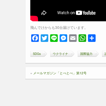
飛んでけからも30台届けています。
F
T
Li
M
E
W
共
a
wi
n
e
m
h
有
c
tt
e
ss
ail
at
SDGs
ウクライナ
国際協力
e
er
e
s
b
n
A
«
メールマガジン「とべとべ」第12号
o
g
p
o
er
p
k