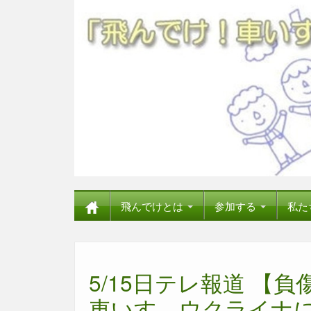
飛んでけとは
参加する
私た
5/15日テレ報道 【
車いす…ウクライナ