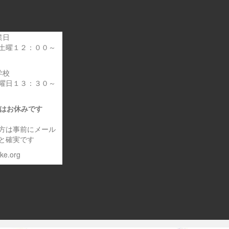
業日
土曜１２：００～
学校
曜日１３：３０～
日はお休みです
方は事前にメール
と確実です
eke.org
～車いす