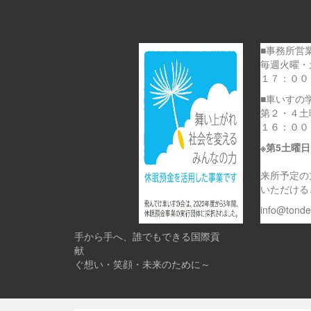
■事務所営
毎週火曜・
１７：００
■車いすの
第２・４土
１６：００
※第5土曜
来所予定の
いただける
info@tond
手から手へ、誰でもできる国際貢
献 
ぐ想い・笑顔・未来のために～