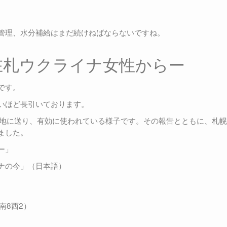
管理、水分補給はまだ続けねばならないですね。
在札ウクライナ女性からー
です。
いほど長引いております。
現地に送り、有効に使われている様子です。その報告とともに、札
ました。
ー」
ナの今」（日本語）
南8西2）