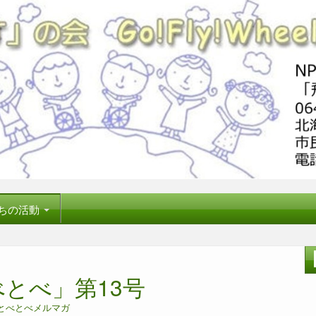
ちの活動
とべ」第13号
とべとべメルマガ