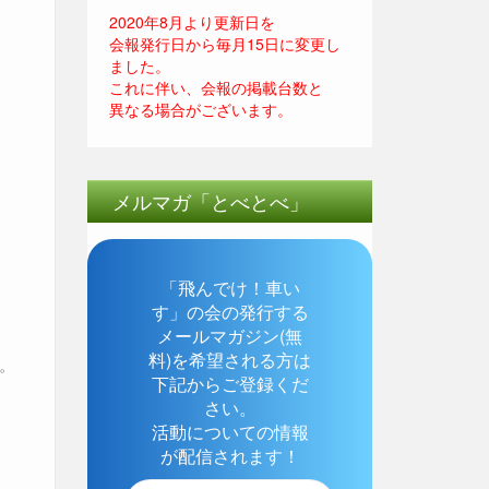
2020年8月より更新日を
会報発行日から毎月15日に変更し
ました。
これに伴い、会報の掲載台数と
異なる場合がございます。
メルマガ「とべとべ」
「飛んでけ！車い
す」の会の発行する
メールマガジン(無
料)を希望される方は
。
下記からご登録くだ
さい。
活動についての情報
が配信されます！