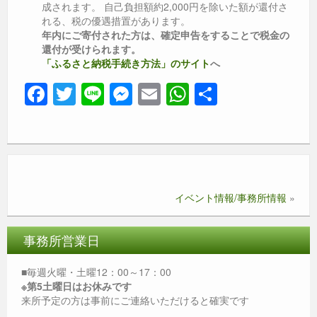
成されます。 自己負担額約2,000円を除いた額が還付さ
れる、税の優遇措置があります。
年内にご寄付された方は、確定申告をすることで税金の
還付が受けられます。
「ふるさと納税手続き方法」のサイト
へ
F
T
Li
M
E
W
共
a
wi
n
e
m
h
有
c
tt
e
ss
ail
at
e
er
e
s
b
n
A
イベント情報/事務所情報
»
o
g
p
o
er
p
事務所営業日
k
■毎週火曜・土曜12：00～17：00
※第5土曜日はお休みです
来所予定の方は事前にご連絡いただけると確実です