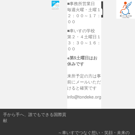
■事務所営業日
毎週火曜・土曜１
２：００～１７：
００
■車いすの学校
第２・４土曜日１
３：３０～１６：
００
※第5土曜日はお
休みです
来所予定の方は事
前にメールいただ
けると確実です
info@tondeke.org
手から手へ、誰でもできる国際貢
献
～車いすでつなぐ想い・笑顔・未来の