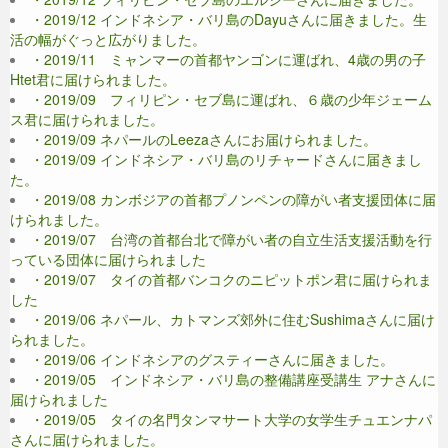
・2019/12 インドネシア・バリ島のDayuさんに届きました。生
活の幅がぐっと広がりました。
・2019/11 ミャンマーの首都ヤンゴンに運ばれ、4歳の男の子
Htet君に届けられました。
・2019/09 フィリピン・セブ島に運ばれ、６歳の少年ジェーム
ス君に届けられました。
・2019/09 ネパールのLeezaさんにお届けられました。
・2019/09 インドネシア・バリ島のリチャードさんに届きまし
た。
・2019/08 カンボジアの首都プノンペンの障がい者支援団体に届
けられました。
・2019/07 台湾の首都台北で障がい者の自立生活支援活動を行
っている団体に届けられました
・2019/07 タイの首都バンコクのニピットポン君に届けられま
した
・2019/06 ネパール、カトマンズ郊外に住むSushimaさんに届け
られました。
・2019/06 インドネシアのグスティーさんに届きました。
・2019/05 インドネシア・バリ島の整備講座受講生 アナさんに
届けられました
・2019/05 タイの名門タンマサート大学の女学生チュエンナパ
さんに届けられました。