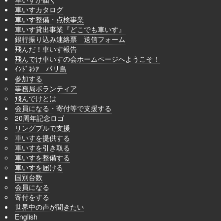
車いすカタログ
車いす整備・点検事業
車いす貸出事業『どこでも車いす』
銀行振り込み連絡票 送信フォーム
飛んだ！車いす報告
飛んでけ車いすの会ホームページへようこそ！
ｲﾝﾄﾞﾈｼｱ バリ島
参加する
事務局ボランティア
飛んでけとは
会員になる・寄付等で支援する
20周年記念ロゴ
リングプルで支援
車いすを提供する
車いすを引き取る
車いすを整備する
車いすを届ける
国別台数
会員になる
寄付をする
世界中の声が聞きたい
English