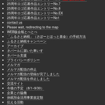
25周年ロゴ応募作品エントリーNo.7
25周年ロゴ応募作品エントリーNo.8
25周年ロゴ応募作品エントリーNo.EX
25周年ロゴ応募作品エントリーNo1
contact us
Please wait, redirecting to the map
WEB版会報とべとべ
「ふるさと納税」（さぽーとほっと基金）の手続方法
ふるさと納税キャンペーン
アーカイブ
ネパールに届いた車いす
ネパール支援
プライバシーポリシー
メルマガ
メルマガ配信の停止
メルマガ配信の登録が完了しました
メルマガ配信を停止しました
交流サイト
今後の予定 （8/1~9/30）
企業との協働
休眠預金活用事業規定類
伝える活動