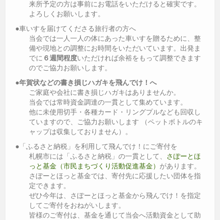
来所予定の方は事前にお電話をいただけると確実です。
よろしくお願いします。
●車いすを届けてくださる旅行者の方へ
当会では一人一人の体にあった車いすを贈るために、整
備や現地との調整にお時間をいただいています。出発ま
でに
６週間程度
いただければ余裕をもって調整できます
のでご協力お願いします。
●
年賀状などの書き損じハガキを飛んでけ！へ
ご家庭や会社に書き損じハガキはありませんか。
当会では常時資金調達の一貫として集めています。
他に未使用切手・各種カード・リングプルなども回収し
ていますので、ご協力お願いします （ペットボトルのキ
ャップは収集しておりません）。
●「ふるさと納税」を利用して飛んでけ！にご寄付を
札幌市には「ふるさと納税」の一貫として、
さぽーとほ
っと基金（市民まちづくり活動促進基金）
があります。
さぽーとほっと基金では、寄付先に応援したい団体を指
定できます。
ぜひ今年は、さぽーとほっと基金から飛んでけ！を指定
してご寄付をおねがいします。
皆様のご寄付は、基金を通じて当会へ活動資金として助