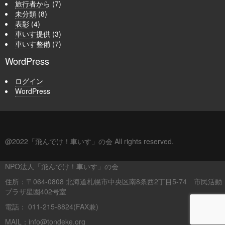
旅行者から
(7)
未分類
(8)
表彰
(4)
車いす提供
(3)
車いす整備
(7)
WordPress
ログイン
WordPress
@2022「飛んでけ！車いす」の会 All rights reserved.
NPO法人「飛んでけ！車いす」の会
住所：〒064-0808 北海道札幌市中央区南8条西2丁目5-74 市民活動
プラザ星園402号室
電話： 011-215-8824(FAX兼)
MAIL：info@tondeke.org