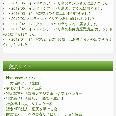
・2019/05 インドネシア・バリ島のネンガさんに届きました
・2019/05 インドネシア・バリ島のカデくんに届きました
・2019/03 ﾈﾊﾟｰﾙにﾘｸﾗｲﾆﾝｸﾞ式車いすが届きました
・2019/03 マニラのエイドリアン君に届けられました
・2019/02 バングラデシュのｱﾌﾘﾔちゃんに届きました
・2019/02 インドネシア・バリ島の整備講座受講生 カデックさ
んに届けられました
・2019/01 ﾈﾊﾟｰﾙのSamar君（6歳）はお母さまと外出できるよ
うになりました
交流サイト
・Neighbors ネイバーズ
・市民活動プラザ星園
・有限会社さいとう工房
・特定非営利活動法人アジア車いす交流センター
・特定非営利活動法人 希望の車いす
・社会福祉法人 AJU自立の家
・認定NPO法人 難民を助ける会
・財団法人 日本障害者リハビリテーション協会