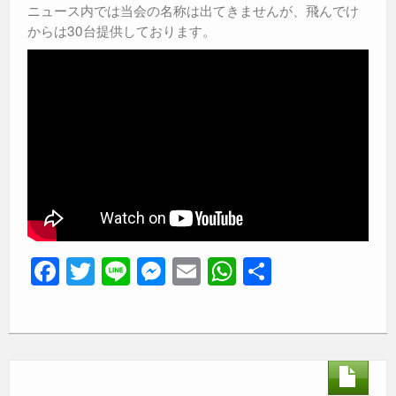
ニュース内では当会の名称は出てきませんが、飛んでけ
からは30台提供しております。
F
T
Li
M
E
W
共
a
wi
n
e
m
h
有
c
tt
e
ss
ail
at
e
er
e
s
b
n
A