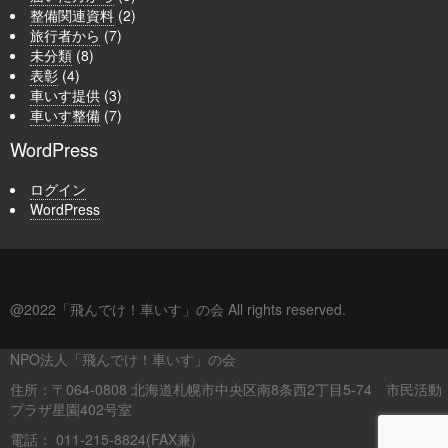
整備関連資料
(2)
旅行者から
(7)
未分類
(8)
表彰
(4)
車いす提供
(3)
車いす整備
(7)
WordPress
ログイン
WordPress
@2022「飛んでけ！車いす」の会 All rights reserved.
NPO法人「飛んでけ！車いす」の会
住所：〒064-0808 北海道札幌市中央区南8条西2丁目5-74 市民活動
プラザ星園402号室
電話： 011-215-8824(FAX兼)