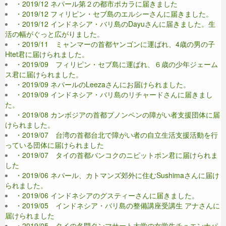
・2019/12 ネパール第２の都市ポカラに届きました
・2019/12 フィリピン・セブ島のエルシーさんに届きました。
・2019/12 インドネシア・バリ島のDayuさんに届きました。生
活の幅がぐっと広がりました。
・2019/11 ミャンマーの首都ヤンゴンに運ばれ、4歳の男の子
Htet君に届けられました。
・2019/09 フィリピン・セブ島に運ばれ、６歳の少年ジェーム
ス君に届けられました。
・2019/09 ネパールのLeezaさんにお届けられました。
・2019/09 インドネシア・バリ島のリチャードさんに届きまし
た。
・2019/08 カンボジアの首都プノンペンの障がい者支援団体に届
けられました。
・2019/07 台湾の首都台北で障がい者の自立生活支援活動を行
っている団体に届けられました
・2019/07 タイの首都バンコクのニピットポン君に届けられま
した
・2019/06 ネパール、カトマンズ郊外に住むSushimaさんに届け
られました。
・2019/06 インドネシアのグスティーさんに届きました。
・2019/05 インドネシア・バリ島の整備講座受講生 アナさんに
届けられました
・2019/05 タイの名門タンマサート大学の女学生チュエンナパ