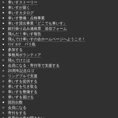
車いすストーリー
車いすが届く
車いすカタログ
車いす整備・点検事業
車いす貸出事業『どこでも車いす』
銀行振り込み連絡票 送信フォーム
飛んだ！車いす報告
飛んでけ車いすの会ホームページへようこそ！
ｲﾝﾄﾞﾈｼｱ バリ島
参加する
事務局ボランティア
飛んでけとは
会員になる・寄付等で支援する
20周年記念ロゴ
リングプルで支援
車いすを提供する
車いすを引き取る
車いすを整備する
車いすを届ける
国別台数
会員になる
寄付をする
世界中の声が聞きたい