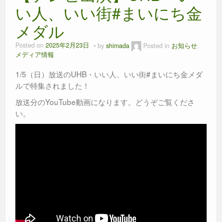
い人、いい街#まいにち金
メダル
Posted on
2025年2月23日
by
shimada
Posted in
お知らせ
,
メディア情報
1/5（日）放送のUHB・いい人、いい街#まいにち金メダ
ルで特集されました！
放送分のYouTube動画になります。どうぞご覧くださ
い。