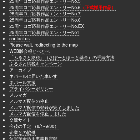
25周年ロゴ応募作品エントリーNo.5
25周年ロゴ応募作品エントリーNo.6
（正式採用作品）
25周年ロゴ応募作品エントリーNo.7
25周年ロゴ応募作品エントリーNo.8
25周年ロゴ応募作品エントリーNo.EX
25周年ロゴ応募作品エントリーNo1
contact us
Please wait, redirecting to the map
WEB版会報とべとべ
「ふるさと納税」（さぽーとほっと基金）の手続方法
ふるさと納税キャンペーン
アーカイブ
ネパールに届いた車いす
ネパール支援
プライバシーポリシー
メルマガ
メルマガ配信の停止
メルマガ配信の登録が完了しました
メルマガ配信を停止しました
交流サイト
今後の予定 （8/1~9/30）
企業との協働
休眠預金活用事業規定類