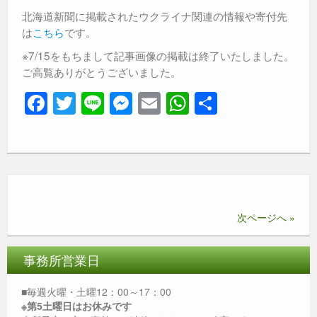
北海道新聞に掲載されたウクライナ関連の情報や寄付先
は
こちら
です。
※7/15をもちまして記事画像の掲載は終了いたしました。
ご高覧ありがとうございました。
F
T
Li
M
E
W
共
a
wi
n
e
m
h
有
c
tt
e
ss
ail
at
e
er
e
s
b
n
A
o
g
p
次ページへ »
o
er
p
k
事務所営業日
■毎週火曜・土曜12：00～17：00
※第5土曜日はお休みです