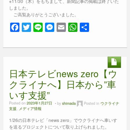
※11/30（木）をもちまして、新聞記事の掲載は終了いた
しました。
ご高覧ありがとうございました。
F
T
Li
M
E
W
共
a
wi
n
e
m
h
有
c
tt
e
ss
ail
at
e
er
e
s
b
n
A
日本テレビnews zero【ウ
o
g
p
o
er
p
クライナへ】日本から”車
k
いす支援”
Posted on
2023年1月27日
by
shimada
Posted in
ウクライナ
支援
,
メディア情報
1/26の日本テレビ「news zero」でウクライナへ車いす
を送るプロジェクトについて取り上げられました。