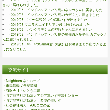
さんに届けられました。
・2019/05 インドネシア・バリ島のネンガさんに届きました
・2019/05 インドネシア・バリ島のカデくんに届きました
・2019/03 ﾈﾊﾟｰﾙにﾘｸﾗｲﾆﾝｸﾞ式車いすが届きました
・2019/03 マニラのエイドリアン君に届けられました
・2019/02 バングラデシュのｱﾌﾘﾔちゃんに届きました
・2019/02 インドネシア・バリ島の整備講座受講生 カデックさ
んに届けられました
・2019/01 ﾈﾊﾟｰﾙのSamar君（6歳）はお母さまと外出できるよ
うになりました
交流サイト
・Neighbors ネイバーズ
・市民活動プラザ星園
・有限会社さいとう工房
・特定非営利活動法人アジア車いす交流センター
・特定非営利活動法人 希望の車いす
・社会福祉法人 AJU自立の家