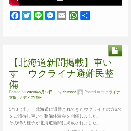
F
T
Li
M
E
W
共
a
wi
n
e
m
h
有
c
tt
e
ss
ail
at
e
er
e
s
b
n
A
【北海道新聞掲載】車い
o
g
p
o
er
p
す ウクライナ避難民整
k
備
Posted on
2023年5月17日
by
shimada
Posted in
ウクライナ
支援
,
メディア情報
5/13（土）、北海道に避難されてきたウクライナの方6名
をご招待し車いす整備体験会を開催しました。
その時の様子が北海道新聞に掲載されました。