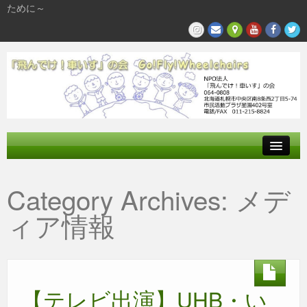
ために～
飛んでけとは
Category Archives:
メデ
参加する
ィア情報
私たちの活動
【テレビ出演】UHB・い