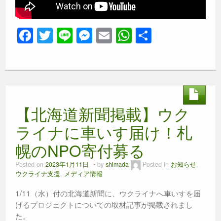
F
T
Li
M
E
W
共
a
wi
n
e
m
h
有
c
tt
e
ss
ail
at
e
er
e
s
b
n
A
【北海道新聞掲載】ウク
o
g
p
o
er
p
ライナに車いす届け！札
k
幌のNPO寄付募る
Posted on
2023年1月11日
by
shimada
Posted in
お知らせ
,
ウクライナ支援
,
メディア情報
1/11（水）付の北海道新聞に、ウクライナへ車いすを届
けるプロジェクトについての取材記事が掲載されまし
た。