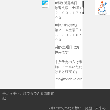
■事務所営業日
毎週火曜・土曜１
２：００～１７：
００
■車いすの学校
第２・４土曜日１
３：３０～１６：
００
※第5土曜日はお
休みです
来所予定の方は事
前にメールいただ
けると確実です
info@tondeke.org
手から手へ、誰でもできる国際貢
献
～車いすでつなぐ想い・笑顔・未来の