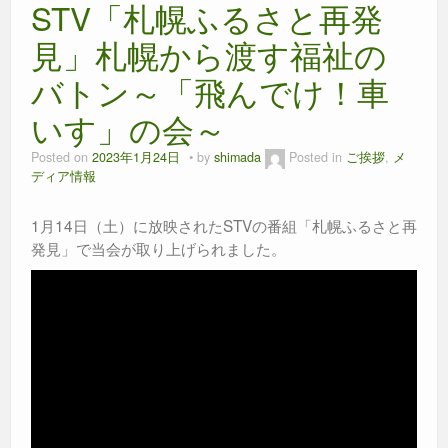
STV「札幌ふるさと再発
o
g
p
o
er
p
見」札幌から渡す福祉の
k
バトン～「飛んでけ！車
いす」の会～
Posted on
2023年1月24日
by
shimada
Posted in
ご挨拶
,
メ
ディア情報
1月14日（土）に放映されたSTVの番組「札幌ふるさと再
発見」で当会が取り上げられました。