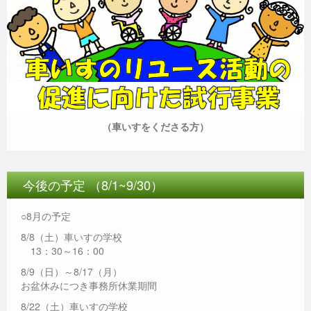
（車いすをくださる方）
今後の予定 （8/1~9/30）
○8月の予定
8/8（土）車いすの学校
13：30～16：00
8/9（日）～8/17（月）
お盆休みにつき事務所休業期間
8/22（土）車いすの学校