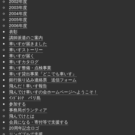
2002年度
2003年度
2004年度
2005年度
2006年度
表彰
講師派遣のご案内
車いすが届きました
車いすストーリー
車いすが届く
車いすカタログ
車いす整備・点検事業
車いす貸出事業『どこでも車いす』
銀行振り込み連絡票 送信フォーム
飛んだ！車いす報告
飛んでけ車いすの会ホームページへようこそ！
ｲﾝﾄﾞﾈｼｱ バリ島
参加する
事務局ボランティア
飛んでけとは
会員になる・寄付等で支援する
20周年記念ロゴ
リングプルで支援