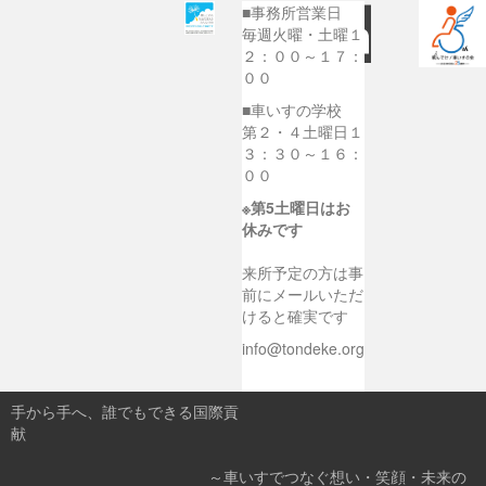
■事務所営業日
毎週火曜・土曜１
２：００～１７：
００
■車いすの学校
第２・４土曜日１
３：３０～１６：
００
※第5土曜日はお
休みです
来所予定の方は事
前にメールいただ
けると確実です
info@tondeke.org
手から手へ、誰でもできる国際貢
献
～車いすでつなぐ想い・笑顔・未来の