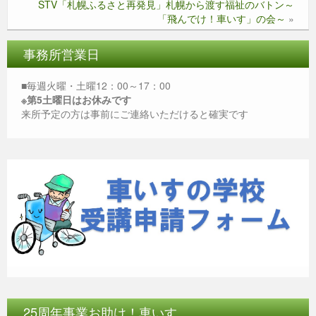
k
STV「札幌ふるさと再発見」札幌から渡す福祉のバトン～
「飛んでけ！車いす」の会～
»
事務所営業日
■毎週火曜・土曜12：00～17：00
※第5土曜日はお休みです
来所予定の方は事前にご連絡いただけると確実です
25周年事業お助け！車いす