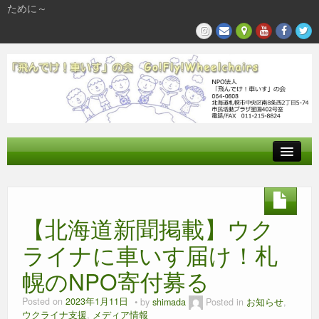
ために～
飛んでけとは
参加する
【北海道新聞掲載】ウク
私たちの活動
ライナに車いす届け！札
幌のNPO寄付募る
Posted on
2023年1月11日
by
shimada
Posted in
お知らせ
,
ウクライナ支援
,
メディア情報