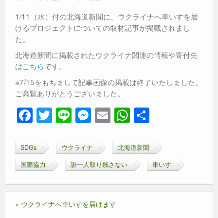
1/11（水）付の北海道新聞に、ウクライナへ車いすを届
けるプロジェクトについての取材記事が掲載されまし
た。
北海道新聞に掲載されたウクライナ関連の情報や寄付先
は
こちら
です。
※7/15をもちまして記事画像の掲載は終了いたしました。
ご高覧ありがとうございました。
F
T
Li
M
E
W
共
a
wi
n
e
m
h
有
c
tt
e
ss
ail
at
SDGs
ウクライナ
北海道新聞
e
er
e
s
国際協力
誰一人取り残さない
車いす
b
n
A
o
g
p
o
er
p
«
ウクライナへ車いすを届けます