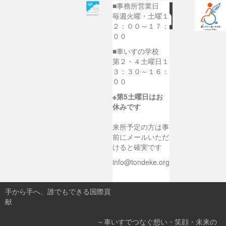
■事務所営業日
毎週火曜・土曜１
２：００～１７：
００
■車いすの学校
第２・４土曜日１
３：３０～１６：
００
※第5土曜日はお
休みです
来所予定の方は事
前にメールいただ
けると確実です
info@tondeke.org
手から手へ、誰でもできる国際貢
献
～車いすでつなぐ想い・笑顔・未来の