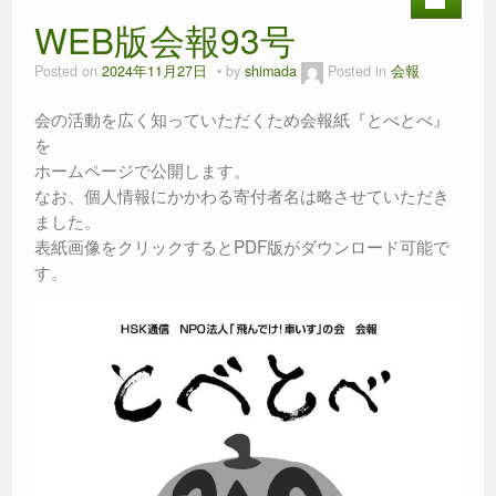
b
n
A
WEB版会報93号
o
g
p
o
er
p
Posted on
2024年11月27日
by
shimada
Posted in
会報
k
会の活動を広く知っていただくため会報紙『とべとべ』
を
ホームページで公開します。
なお、個人情報にかかわる寄付者名は略させていただき
ました。
表紙画像をクリックするとPDF版がダウンロード可能で
す。