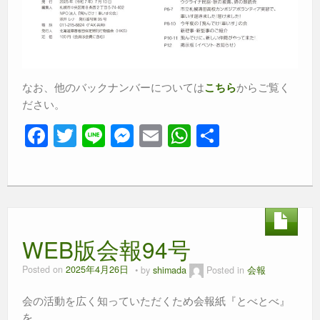
なお、他のバックナンバーについては
からご覧く
こちら
ださい。
F
T
Li
M
E
W
共
a
wi
n
e
m
h
有
c
tt
e
ss
ail
at
e
er
e
s
b
n
A
WEB版会報94号
o
g
p
o
er
p
Posted on
2025年4月26日
by
shimada
Posted in
会報
k
会の活動を広く知っていただくため会報紙『とべとべ』
を