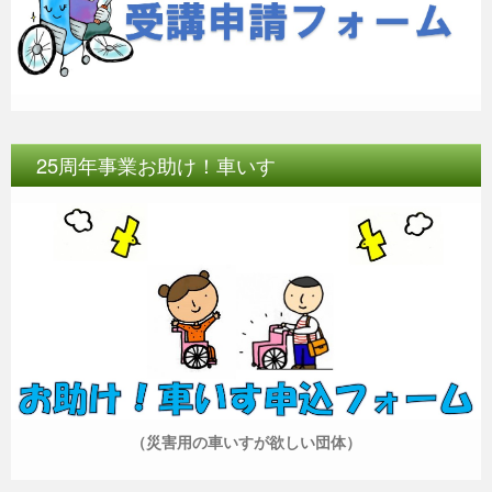
25周年事業お助け！車いす
（災害用の車いすが欲しい団体）