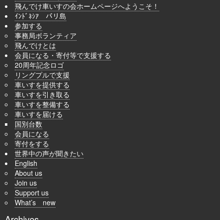
飛んでけ車いすの会ホームページへようこそ！
ｲﾝﾄﾞﾈｼｱ バリ島
参加する
事務局ボランティア
飛んでけとは
会員になる・寄付等で支援する
20周年記念ロゴ
リングプルで支援
車いすを提供する
車いすを引き取る
車いすを整備する
車いすを届ける
国別台数
会員になる
寄付をする
世界中の声が聞きたい
English
About us
Join us
Support us
What’s new
Archives