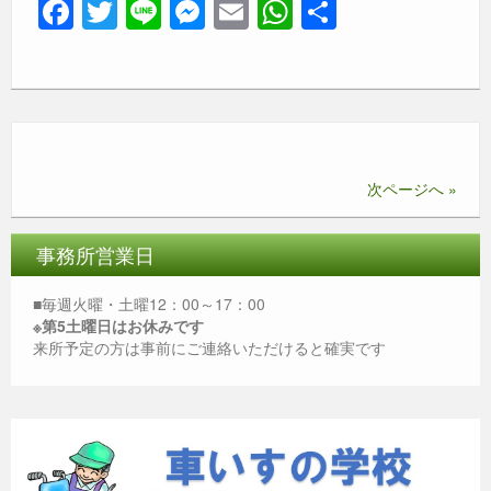
F
T
Li
M
E
W
共
a
wi
n
e
m
h
有
c
tt
e
ss
ail
at
e
er
e
s
b
n
A
o
g
p
次ページへ »
o
er
p
k
事務所営業日
■毎週火曜・土曜12：00～17：00
※第5土曜日はお休みです
来所予定の方は事前にご連絡いただけると確実です