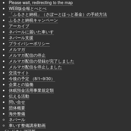
Please wait, redirecting to the map
WEB版会報とべとべ
「ふるさと納税」（さぽーとほっと基金）の手続方法
ふるさと納税キャンペーン
アーカイブ
ネパールに届いた車いす
ネパール支援
プライバシーポリシー
メルマガ
メルマガ配信の停止
メルマガ配信の登録が完了しました
メルマガ配信を停止しました
交流サイト
今後の予定 （8/1~9/30）
企業との協働
休眠預金活用事業規定類
伝える活動
問い合せ
団体概要
海外整備
ネパール
車いす整備講座動画
インドネシア語版