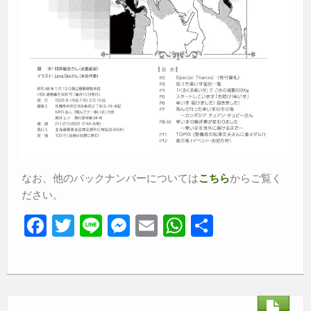
なお、他のバックナンバーについては
からご覧く
こちら
ださい。
F
T
Li
M
E
W
共
a
wi
n
e
m
h
有
c
tt
e
ss
ail
at
e
er
e
s