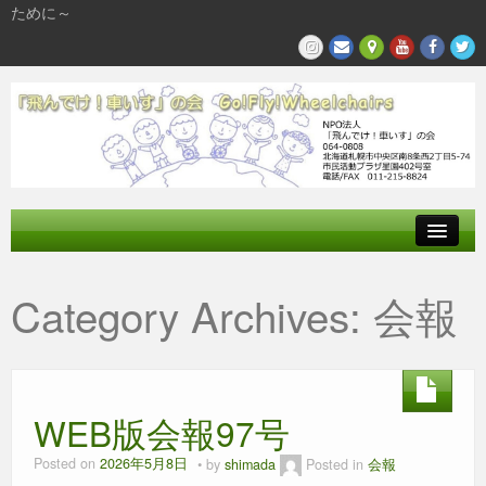
ために～
飛んでけとは
Category Archives:
会報
参加する
私たちの活動
WEB版会報97号
Posted on
2026年5月8日
by
shimada
Posted in
会報