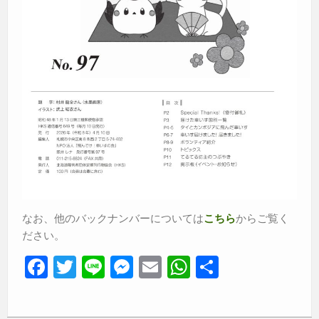
なお、他のバックナンバーについては
からご覧く
こちら
ださい。
F
T
Li
M
E
W
共
a
wi
n
e
m
h
有
c
tt
e
ss
ail
at