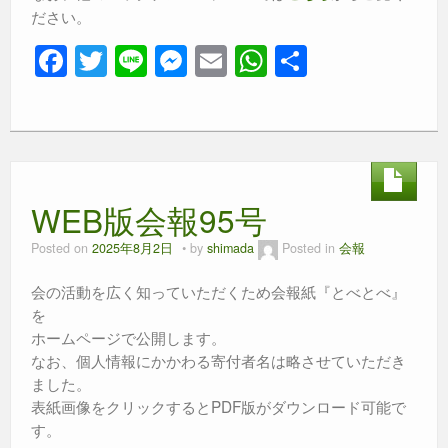
ださい。
F
T
Li
M
E
W
共
a
wi
n
e
m
h
有
c
tt
e
ss
ail
at
e
er
e
s
b
n
A
WEB版会報95号
o
g
p
o
er
p
Posted on
2025年8月2日
by
shimada
Posted in
会報
k
会の活動を広く知っていただくため会報紙『とべとべ』
を
ホームページで公開します。
なお、個人情報にかかわる寄付者名は略させていただき
ました。
表紙画像をクリックするとPDF版がダウンロード可能で
す。