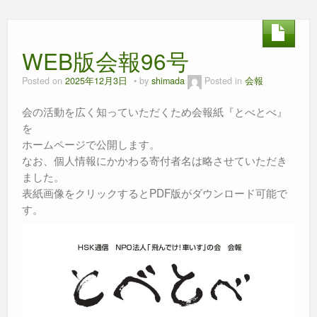
e
er
e
s
b
n
A
WEB版会報96号
o
g
p
o
er
p
Posted on
2025年12月3日
by
shimada
Posted in
会報
k
会の活動を広く知っていただくため会報紙『とべとべ』
を
ホームページで公開します。
なお、個人情報にかかわる寄付者名は略させていただき
ました。
表紙画像をクリックするとPDF版がダウンロード可能で
す。