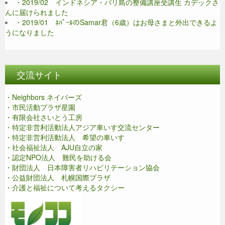
・2019/02 インドネシア・バリ島の整備講座受講生 カデックさ
んに届けられました
・2019/01 ﾈﾊﾟｰﾙのSamar君（6歳）はお母さまと外出できるよ
うになりました
交流サイト
・Neighbors ネイバーズ
・市民活動プラザ星園
・有限会社さいとう工房
・特定非営利活動法人アジア車いす交流センター
・特定非営利活動法人 希望の車いす
・社会福祉法人 AJU自立の家
・認定NPO法人 難民を助ける会
・財団法人 日本障害者リハビリテーション協会
・公益財団法人 札幌国際プラザ
・介護と福祉について考えるタクシー