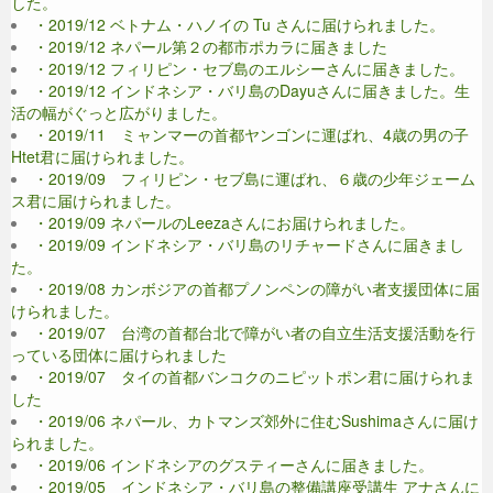
した。
・2019/12 ベトナム・ハノイの Tu さんに届けられました。
・2019/12 ネパール第２の都市ポカラに届きました
・2019/12 フィリピン・セブ島のエルシーさんに届きました。
・2019/12 インドネシア・バリ島のDayuさんに届きました。生
活の幅がぐっと広がりました。
・2019/11 ミャンマーの首都ヤンゴンに運ばれ、4歳の男の子
Htet君に届けられました。
・2019/09 フィリピン・セブ島に運ばれ、６歳の少年ジェーム
ス君に届けられました。
・2019/09 ネパールのLeezaさんにお届けられました。
・2019/09 インドネシア・バリ島のリチャードさんに届きまし
た。
・2019/08 カンボジアの首都プノンペンの障がい者支援団体に届
けられました。
・2019/07 台湾の首都台北で障がい者の自立生活支援活動を行
っている団体に届けられました
・2019/07 タイの首都バンコクのニピットポン君に届けられま
した
・2019/06 ネパール、カトマンズ郊外に住むSushimaさんに届け
られました。
・2019/06 インドネシアのグスティーさんに届きました。
・2019/05 インドネシア・バリ島の整備講座受講生 アナさんに