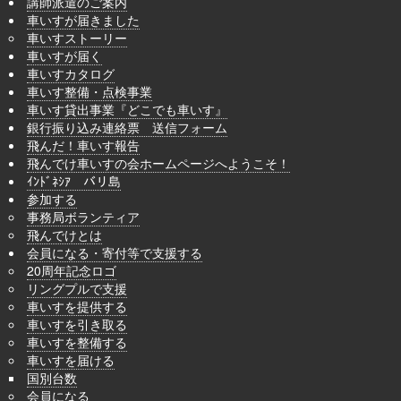
講師派遣のご案内
車いすが届きました
車いすストーリー
車いすが届く
車いすカタログ
車いす整備・点検事業
車いす貸出事業『どこでも車いす』
銀行振り込み連絡票 送信フォーム
飛んだ！車いす報告
飛んでけ車いすの会ホームページへようこそ！
ｲﾝﾄﾞﾈｼｱ バリ島
参加する
事務局ボランティア
飛んでけとは
会員になる・寄付等で支援する
20周年記念ロゴ
リングプルで支援
車いすを提供する
車いすを引き取る
車いすを整備する
車いすを届ける
国別台数
会員になる