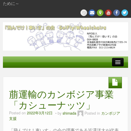
ために～
飛んでけとは
参加する
萠運輸のカンボジア事業
私たちの活動
「カシューナッツ」
Posted on
2022年3月12日
by
shimada
Posted in
カンボジア
支援
「飛んでけ！車いす」の会の理事である近澤洋太が代表