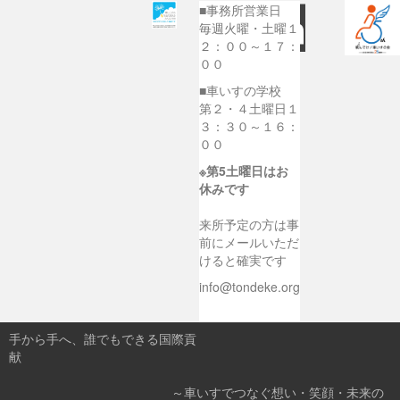
■事務所営業日
毎週火曜・土曜１
２：００～１７：
００
■車いすの学校
第２・４土曜日１
３：３０～１６：
００
※第5土曜日はお
休みです
来所予定の方は事
前にメールいただ
けると確実です
info@tondeke.org
手から手へ、誰でもできる国際貢
献
～車いすでつなぐ想い・笑顔・未来の