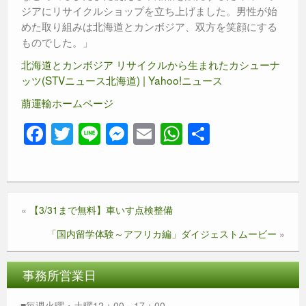
ジアにリサイクルショップを立ち上げました。男性が始
めた取り組みは北海道とカンボジア、双方を笑顔にする
ものでした。」
北海道とカンボジア リサイクルから生まれたカシューナ
ッツ(STVニュース北海道) | Yahoo!ニュース
萠運輸ホームページ
F
T
Li
M
E
W
共
a
wi
n
e
m
h
有
c
tt
e
ss
ail
at
e
er
e
s
«
【3/31まで無料】車いす点検整備
b
n
A
「国内留学体験～アフリカ編」ダイジェストムービー
»
o
g
p
o
er
p
事務所営業日
k
■毎週火曜・土曜12：00～17：00