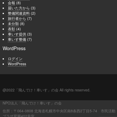
会報
(8)
届いた方から
(3)
整備関連資料
(2)
旅行者から
(7)
未分類
(8)
表彰
(4)
車いす提供
(3)
車いす整備
(7)
WordPress
ログイン
WordPress
@2022「飛んでけ！車いす」の会 All rights reserved.
NPO法人「飛んでけ！車いす」の会
住所：〒064-0808 北海道札幌市中央区南8条西2丁目5-74 市民活動
プラザ星園402号室