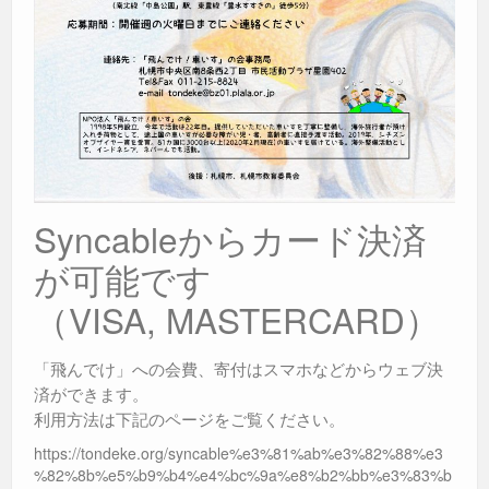
Syncableからカード決済
が可能です
（VISA, MASTERCARD）
「飛んでけ」への会費、寄付はスマホなどからウェブ決
済ができます。
利用方法は下記のページをご覧ください。
https://tondeke.org/syncable%e3%81%ab%e3%82%88%e3
%82%8b%e5%b9%b4%e4%bc%9a%e8%b2%bb%e3%83%b