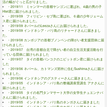
活の幅がぐっと広がりました。
・2019/11 ミャンマーの首都ヤンゴンに運ばれ、4歳の男の子
Htet君に届けられました。
・2019/09 フィリピン・セブ島に運ばれ、６歳の少年ジェーム
ス君に届けられました。
・2019/09 ネパールのLeezaさんにお届けられました。
・2019/09 インドネシア・バリ島のリチャードさんに届きまし
た。
・2019/08 カンボジアの首都プノンペンの障がい者支援団体に届
けられました。
・2019/07 台湾の首都台北で障がい者の自立生活支援活動を行
っている団体に届けられました
・2019/07 タイの首都バンコクのニピットポン君に届けられま
した
・2019/06 ネパール、カトマンズ郊外に住むSushimaさんに届け
られました。
・2019/06 インドネシアのグスティーさんに届きました。
・2019/05 インドネシア・バリ島の整備講座受講生 アナさんに
届けられました
・2019/05 タイの名門タンマサート大学の女学生チュエンナパ
さんに届けられました。
・2019/05 インドネシア・バリ島のネンガさんに届きました
・2019/05 インドネシア・バリ島のカデくんに届きました