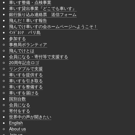
車いす整備・点検事業
車いす貸出事業『どこでも車いす』
銀行振り込み連絡票 送信フォーム
飛んだ！車いす報告
飛んでけ車いすの会ホームページへようこそ！
ｲﾝﾄﾞﾈｼｱ バリ島
参加する
事務局ボランティア
飛んでけとは
会員になる・寄付等で支援する
20周年記念ロゴ
リングプルで支援
車いすを提供する
車いすを引き取る
車いすを整備する
車いすを届ける
国別台数
会員になる
寄付をする
世界中の声が聞きたい
English
About us
Join us