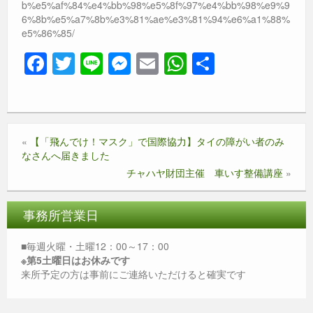
b%e5%af%84%e4%bb%98%e5%8f%97%e4%bb%98%e9%9
6%8b%e5%a7%8b%e3%81%ae%e3%81%94%e6%a1%88%
e5%86%85/
F
T
Li
M
E
W
共
a
wi
n
e
m
h
有
c
tt
e
ss
ail
at
e
er
e
s
«
【「飛んでけ！マスク」で国際協力】タイの障がい者のみ
b
n
A
なさんへ届きました
o
g
p
チャハヤ財団主催 車いす整備講座
»
o
er
p
k
事務所営業日
■毎週火曜・土曜12：00～17：00
※第5土曜日はお休みです
来所予定の方は事前にご連絡いただけると確実です