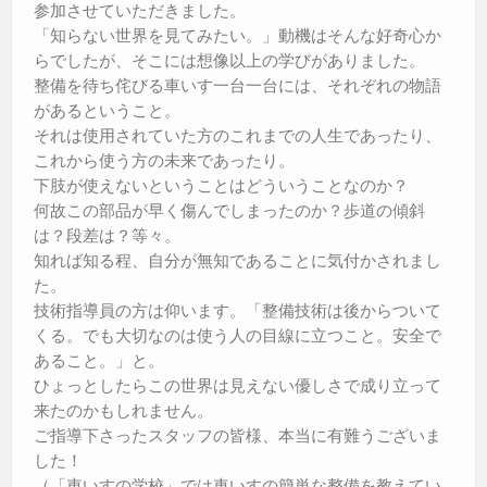
参加させていただきました。
「知らない世界を見てみたい。」動機はそんな好奇心か
らでしたが、そこには想像以上の学びがありました。
整備を待ち侘びる車いす一台一台には、それぞれの物語
があるということ。
それは使用されていた方のこれまでの人生であったり、
これから使う方の未来であったり。
下肢が使えないということはどういうことなのか？
何故この部品が早く傷んでしまったのか？歩道の傾斜
は？段差は？等々。
知れば知る程、自分が無知であることに気付かされまし
た。
技術指導員の方は仰います。「整備技術は後からついて
くる。でも大切なのは使う人の目線に立つこと。安全で
あること。」と。
ひょっとしたらこの世界は見えない優しさで成り立って
来たのかもしれません。
ご指導下さったスタッフの皆様、本当に有難うございま
した！
（「車いすの学校」では車いすの簡単な整備を教えてい