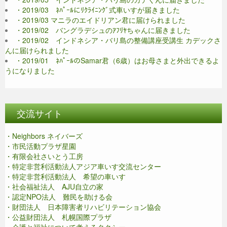
・2019/03 ﾈﾊﾟｰﾙにﾘｸﾗｲﾆﾝｸﾞ式車いすが届きました
・2019/03 マニラのエイドリアン君に届けられました
・2019/02 バングラデシュのｱﾌﾘﾔちゃんに届きました
・2019/02 インドネシア・バリ島の整備講座受講生 カデックさ
んに届けられました
・2019/01 ﾈﾊﾟｰﾙのSamar君（6歳）はお母さまと外出できるよ
うになりました
交流サイト
・Neighbors ネイバーズ
・市民活動プラザ星園
・有限会社さいとう工房
・特定非営利活動法人アジア車いす交流センター
・特定非営利活動法人 希望の車いす
・社会福祉法人 AJU自立の家
・認定NPO法人 難民を助ける会
・財団法人 日本障害者リハビリテーション協会
・公益財団法人 札幌国際プラザ
・介護と福祉について考えるタクシー