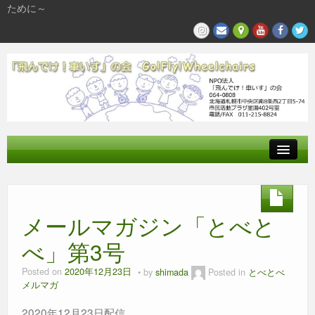
ために～
飛んでけとは
参加する
メールマガジン「とべと
私たちの活動
べ」第3号
Posted on
2020年12月23日
by
shimada
Posted in
とべとべ
メルマガ
2020年12月23日配信