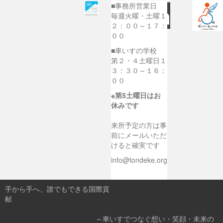
■事務所営業日
毎週火曜・土曜１
２：００～１７：
００
■車いすの学校
第２・４土曜日１
３：３０～１６：
００
※第5土曜日はお
休みです
来所予定の方は事
前にメールいただ
けると確実です
info@tondeke.org
手から手へ、誰でもできる国際貢
献
～車いすでつなぐ想い・笑顔・未来の