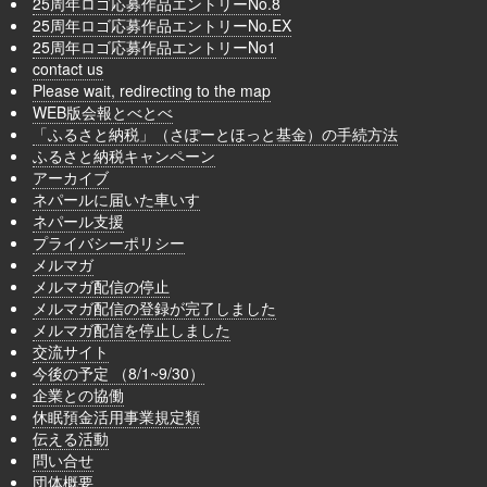
25周年ロゴ応募作品エントリーNo.8
25周年ロゴ応募作品エントリーNo.EX
25周年ロゴ応募作品エントリーNo1
contact us
Please wait, redirecting to the map
WEB版会報とべとべ
「ふるさと納税」（さぽーとほっと基金）の手続方法
ふるさと納税キャンペーン
アーカイブ
ネパールに届いた車いす
ネパール支援
プライバシーポリシー
メルマガ
メルマガ配信の停止
メルマガ配信の登録が完了しました
メルマガ配信を停止しました
交流サイト
今後の予定 （8/1~9/30）
企業との協働
休眠預金活用事業規定類
伝える活動
問い合せ
団体概要