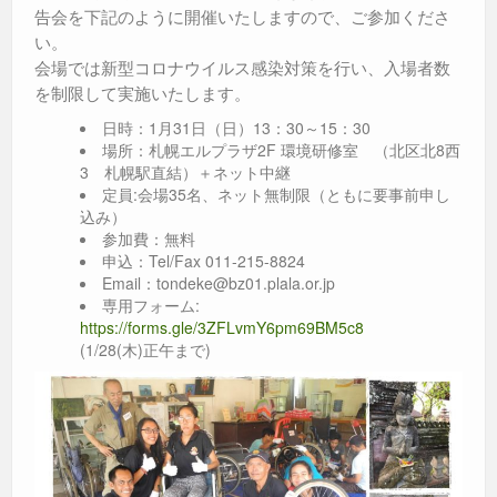
告会を下記のように開催いたしますので、ご参加くださ
い。
会場では新型コロナウイルス感染対策を行い、入場者数
を制限して実施いたします。
日時：1月31日（日）13：30～15：30
場所：札幌エルプラザ2F 環境研修室 （北区北8西
3 札幌駅直結）＋ネット中継
定員:会場35名、ネット無制限（ともに要事前申し
込み）
参加費：無料
申込：Tel/Fax 011-215-8824
Email：tondeke@bz01.plala.or.jp
専用フォーム:
https://forms.gle/3ZFLvmY6pm69BM5c8
(1/28(木)正午まで)