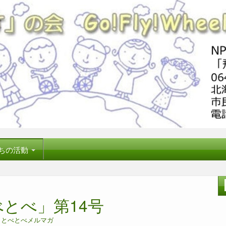
ちの活動
とべ」第14号
n
とべとべメルマガ