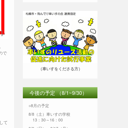
。
ので
（車いすをくださる方）
今後の予定 （8/1~9/30）
○8月の予定
8/8（土）車いすの学校
13：30～16：00
して