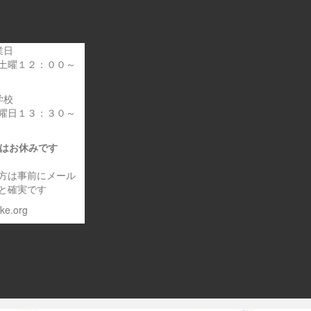
業日
土曜１２：００～
学校
曜日１３：３０～
日はお休みです
方は事前にメール
と確実です
eke.org
～車いす