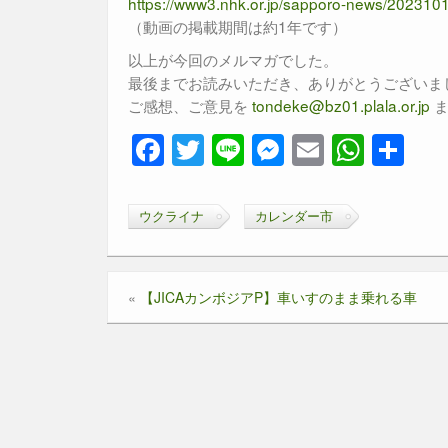
https://www3.nhk.or.jp/sapporo-news/20231
（動画の掲載期間は約1年です）
以上が今回のメルマガでした。
最後までお読みいただき、ありがとうございました
ご感想、ご意見を
tondeke@bz01.plala.or.jp
ま
F
T
Li
M
E
W
共
a
wi
n
e
m
h
有
c
tt
e
ss
ail
at
ウクライナ
カレンダー市
e
er
e
s
b
n
A
«
【JICAカンボジアP】車いすのまま乗れる車
o
g
p
o
er
p
k