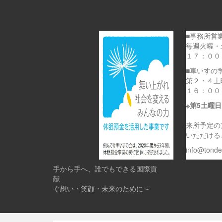
■事務所営
毎週火曜・
１７：００
■車いすの
第２・４土
１６：００
※第5土曜
来所予定の
いただける
info@tond
手から手へ、誰でもできる国際貢
献 
ぐ想い・笑顔・未来のために～