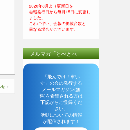
2020年8月より更新日を
会報発行日から毎月15日に変更し
ました。
これに伴い、会報の掲載台数と
異なる場合がございます。
メルマガ「とべとべ」
「飛んでけ！車い
す」の会の発行する
らせ
»
メールマガジン(無
料)を希望される方は
下記からご登録くだ
さい。
活動についての情報
が配信されます！