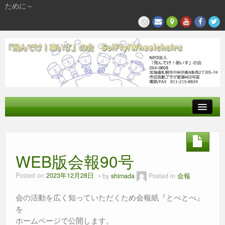
ために～
飛んでけとは
参加する
WEB版会報90号
私たちの活動
Posted on
2023年12月28日
by
shimada
Posted in
会報
会の活動を広く知っていただくため会報紙『とべとべ』
を
ホームページで公開します。