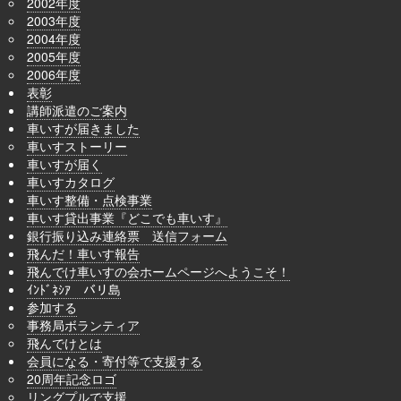
2002年度
2003年度
2004年度
2005年度
2006年度
表彰
講師派遣のご案内
車いすが届きました
車いすストーリー
車いすが届く
車いすカタログ
車いす整備・点検事業
車いす貸出事業『どこでも車いす』
銀行振り込み連絡票 送信フォーム
飛んだ！車いす報告
飛んでけ車いすの会ホームページへようこそ！
ｲﾝﾄﾞﾈｼｱ バリ島
参加する
事務局ボランティア
飛んでけとは
会員になる・寄付等で支援する
20周年記念ロゴ
リングプルで支援