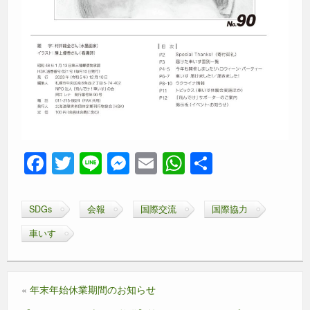
F
T
Li
M
E
W
共
a
wi
n
e
m
h
有
c
tt
e
ss
ail
at
SDGs
会報
国際交流
国際協力
e
er
e
s
車いす
b
n
A
o
g
p
o
er
p
«
年末年始休業期間のお知らせ