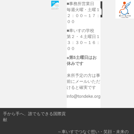
■事務所営業日
毎週火曜・土曜１
２：００～１７：
００
■車いすの学校
第２・４土曜日１
３：３０～１６：
００
※第5土曜日はお
休みです
来所予定の方は事
前にメールいただ
けると確実です
info@tondeke.org
手から手へ、誰でもできる国際貢
献
～車いすでつなぐ想い・笑顔・未来の