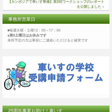
k
【カンボジアで車いす整備】第3回ワークショップのレポート
を公開しました
»
事務所営業日
■毎週火曜・土曜12：00～17：00
※第5土曜日はお休みです
来所予定の方は事前にご連絡いただけると確実です
25周年事業お助け！車いす